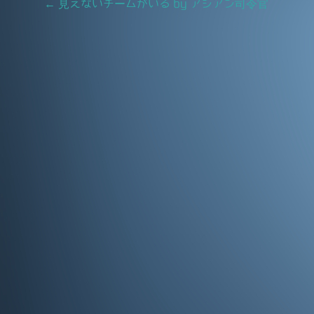
Post
←
見えないチームがいる by アシアン司令官
o
navigation
o
k