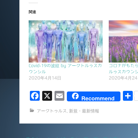
関連
Covid-19の波紋 by アークトルゥスカ
コロナがもたら
ウンシル
ルゥスカウン
2020年4月14日
2020年4月2
F
X
E
Recommend
a
m
アークトゥルス
,
新規・最新情報
c
ai
e
l
b