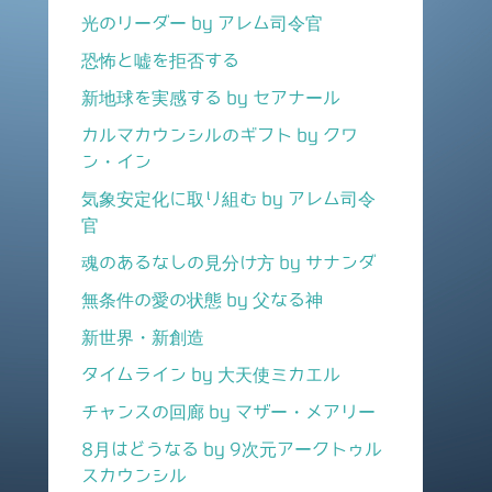
光のリーダー by アレム司令官
恐怖と嘘を拒否する
新地球を実感する by セアナール
カルマカウンシルのギフト by クワ
ン・イン
気象安定化に取り組む by アレム司令
官
魂のあるなしの見分け方 by サナンダ
無条件の愛の状態 by 父なる神
新世界・新創造
タイムライン by 大天使ミカエル
チャンスの回廊 by マザー・メアリー
8月はどうなる by 9次元アークトゥル
スカウンシル