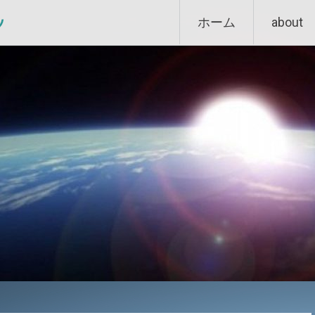
Skip
ン
ホーム
about
to
content