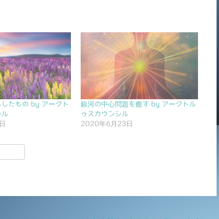
したもの by アークト
銀河の中心問題を癒す by アークトル
シル
ゥスカウンシル
4日
2020年6月23日
共
有