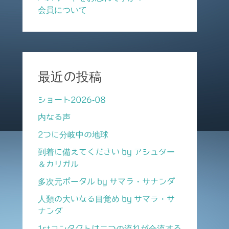
会員について
最近の投稿
ショート2026-08
内なる声
2つに分岐中の地球
到着に備えてください by アシュター
＆カリガル
多次元ポータル by サマラ・サナンダ
人類の大いなる目覚め by サマラ・サ
ナンダ
1stコンタクトは二つの流れが合流する