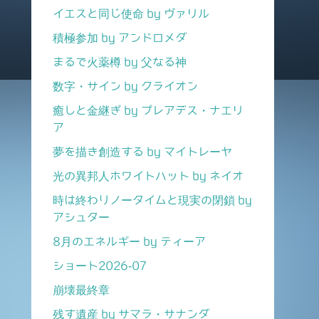
イエスと同じ使命 by ヴァリル
積極参加 by アンドロメダ
まるで火薬樽 by 父なる神
数字・サイン by クライオン
癒しと金継ぎ by プレアデス・ナエリ
ア
夢を描き創造する by マイトレーヤ
光の異邦人ホワイトハット by ネイオ
時は終わりノータイムと現実の閉鎖 by
アシュター
8月のエネルギー by ティーア
ショート2026-07
崩壊最終章
残す遺産 by サマラ・サナンダ