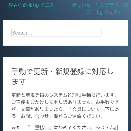
Post
←
現在の危機 by イエス
新しいヒーリングテクノロ
o
ジー by 母なる神
→
navigation
k
Search
for:
手動で更新・新規登録に対応し
ます
更新と新規登録のシステム処理は手動で行います。
ご不便をおかけして申し訳ありません。お手数です
が、支障がありましたら、「会員について」下にあ
る「お問い合わせ」欄からご連絡ください。
また、「二重払い」はやめてください。システム計