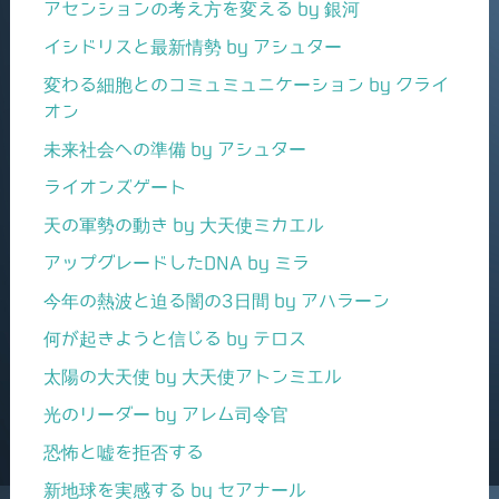
アセンションの考え方を変える by 銀河
イシドリスと最新情勢 by アシュター
変わる細胞とのコミュミュニケーション by クライ
オン
未来社会への準備 by アシュター
ライオンズゲート
天の軍勢の動き by 大天使ミカエル
アップグレードしたDNA by ミラ
今年の熱波と迫る闇の3日間 by アハラーン
何が起きようと信じる by テロス
太陽の大天使 by 大天使アトンミエル
光のリーダー by アレム司令官
恐怖と嘘を拒否する
新地球を実感する by セアナール