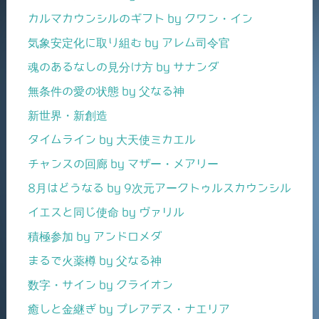
カルマカウンシルのギフト by クワン・イン
気象安定化に取り組む by アレム司令官
魂のあるなしの見分け方 by サナンダ
無条件の愛の状態 by 父なる神
新世界・新創造
タイムライン by 大天使ミカエル
チャンスの回廊 by マザー・メアリー
8月はどうなる by 9次元アークトゥルスカウンシル
イエスと同じ使命 by ヴァリル
積極参加 by アンドロメダ
まるで火薬樽 by 父なる神
数字・サイン by クライオン
癒しと金継ぎ by プレアデス・ナエリア