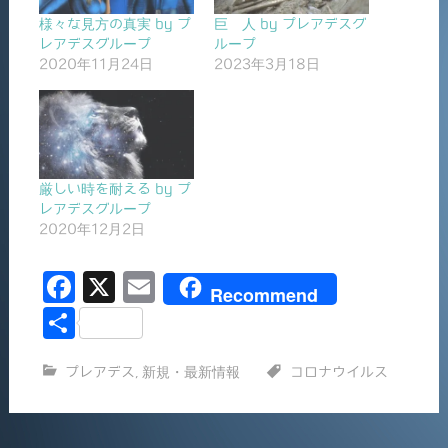
様々な見方の真実 by プ
巨 人 by プレアデスグ
レアデスグループ
ループ
2020年11月24日
2023年3月18日
厳しい時を耐える by プ
レアデスグループ
2020年12月2日
F
X
E
Recommend
a
m
共
c
ai
有
プレアデス
,
新規・最新情報
コロナウイルス
e
l
b
o