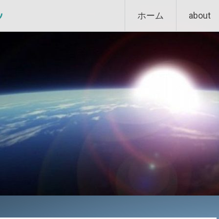
Skip
ン
ホーム
about
to
content