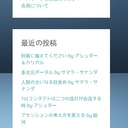
会員について
最近の投稿
到着に備えてください by アシュター
＆カリガル
多次元ポータル by サマラ・サナンダ
人類の大いなる目覚め by サマラ・サ
ナンダ
1stコンタクトは二つの流れが合流する
時 by アシュター
アセンションの考え方を変える by 銀
河