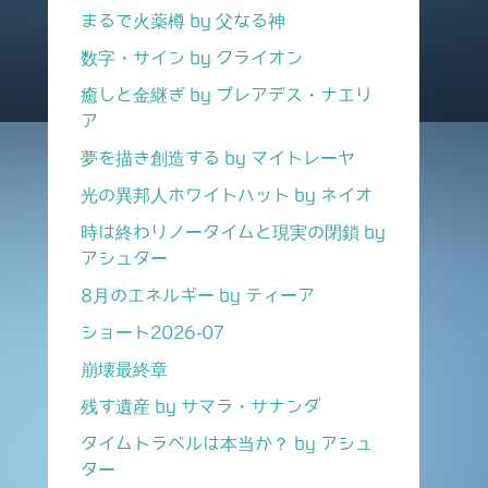
まるで火薬樽 by 父なる神
数字・サイン by クライオン
癒しと金継ぎ by プレアデス・ナエリ
ア
夢を描き創造する by マイトレーヤ
光の異邦人ホワイトハット by ネイオ
時は終わりノータイムと現実の閉鎖 by
アシュター
8月のエネルギー by ティーア
ショート2026-07
崩壊最終章
残す遺産 by サマラ・サナンダ
タイムトラベルは本当か？ by アシュ
ター