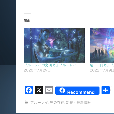
関連
ブルーレイの文明 by ブルーレイ
勝 利 by 
2020年7月29日
2022年7月9
F
X
E
Recommend
a
m
ブルーレイ
,
光の存在
,
新規・最新情報
c
ai