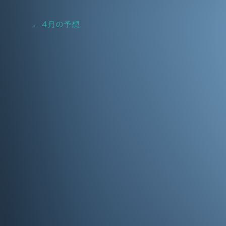
e
l
b
Post
←
4月の予想
o
navigation
o
k