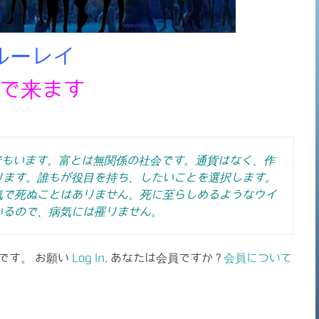
ルーレイ
で来ます
者もいます。富とは無関係の社会です。通貨はなく、作
ります。誰もが役目を持ち、したいことを選択します。
気で死ぬことはありません。死に至らしめるようなウイ
いるので、病気には罹りません。
です。 お願い
Log In
. あなたは会員ですか ?
会員について