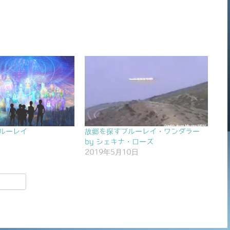
ブルーレイ
故郷を探すブルーレイ・ワンダラー
日
by シェキナ・ローズ
2019年5月10日
共
有