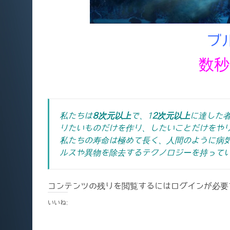
ブ
数秒
私たちは
8次元以上
で、1
2次元以上
に達した
りたいものだけを作り、したいことだけをや
私たちの寿命は極めて長く、人間のように病
ルスや異物を除去するテクノロジーを持って
コンテンツの残りを閲覧するにはログインが必要
いいね: