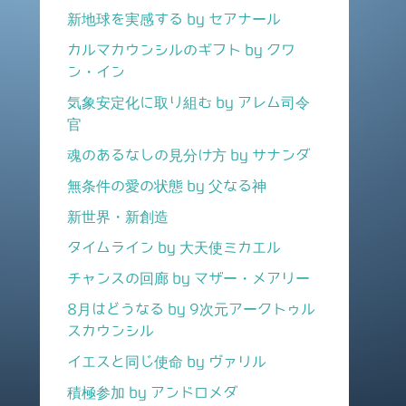
新地球を実感する by セアナール
カルマカウンシルのギフト by クワ
ン・イン
気象安定化に取り組む by アレム司令
官
魂のあるなしの見分け方 by サナンダ
無条件の愛の状態 by 父なる神
新世界・新創造
タイムライン by 大天使ミカエル
チャンスの回廊 by マザー・メアリー
8月はどうなる by 9次元アークトゥル
スカウンシル
イエスと同じ使命 by ヴァリル
積極参加 by アンドロメダ