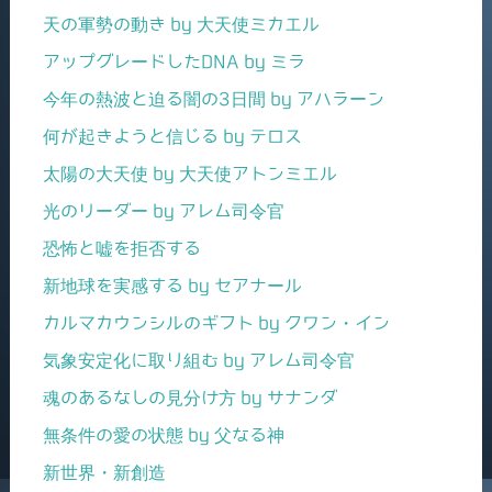
天の軍勢の動き by 大天使ミカエル
アップグレードしたDNA by ミラ
今年の熱波と迫る闇の3日間 by アハラーン
何が起きようと信じる by テロス
太陽の大天使 by 大天使アトンミエル
光のリーダー by アレム司令官
恐怖と嘘を拒否する
新地球を実感する by セアナール
カルマカウンシルのギフト by クワン・イン
気象安定化に取り組む by アレム司令官
魂のあるなしの見分け方 by サナンダ
無条件の愛の状態 by 父なる神
新世界・新創造