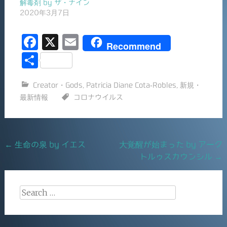
解毒剤 by ザ・ナイン
2020年3月7日
F
X
E
Recommend
a
m
共
c
ai
有
Creator・Gods
,
Patricia Diane Cota-Robles
,
新規・
e
l
最新情報
コロナウイルス
b
o
o
Post
←
生命の泉 by イエス
大覚醒が始まった by アーク
k
トルゥスカウンシル
→
navigation
Search
for: