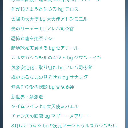
何が起きようと信じる by テロス
太陽の大天使 by 大天使アトンミエル
光のリーダー by アレム司令官
恐怖と嘘を拒否する
新地球を実感する by セアナール
カルマカウンシルのギフト by クワン・イン
気象安定化に取り組む by アレム司令官
魂のあるなしの見分け方 by サナンダ
無条件の愛の状態 by 父なる神
新世界・新創造
タイムライン by 大天使ミカエル
チャンスの回廊 by マザー・メアリー
8月はどうなる by 9次元アークトゥルスカウンシル