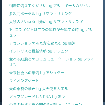
到着に備えてください by アシュター＆カリガル
多次元ポータル by サマラ・サナンダ
人類の大いなる目覚め by サマラ・サナンダ
1stコンタクトは二つの流れが合流する時 by アシ
ュター
アセンションの考え方を変える by 銀河
イシドリスと最新情勢 by アシュター
変わる細胞とのコミュミュニケーション by クライ
オン
未来社会への準備 by アシュター
ライオンズゲート
天の軍勢の動き by 大天使ミカエル
アップグレードしたDNA by ミラ
今年の熱波と迫る闇の3日間 by アハラーン