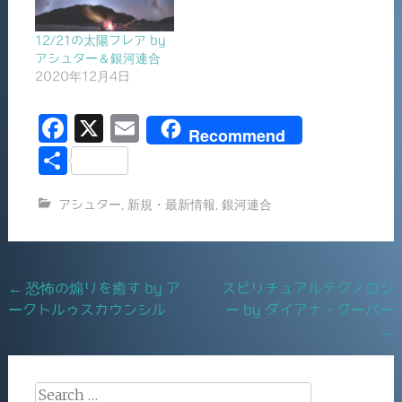
12/21の太陽フレア by
アシュター＆銀河連合
2020年12月4日
F
X
E
Recommend
a
m
共
c
ai
有
アシュター
,
新規・最新情報
,
銀河連合
e
l
b
o
Post
←
恐怖の煽りを癒す by ア
スピリチュアルテクノロジ
o
ークトルゥスカウンシル
ー by ダイアナ・クーパー
navigation
k
→
Search