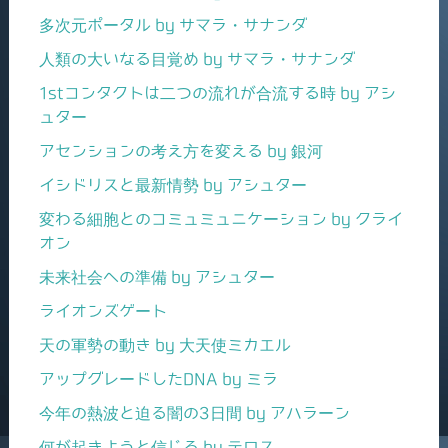
多次元ポータル by サマラ・サナンダ
人類の大いなる目覚め by サマラ・サナンダ
1stコンタクトは二つの流れが合流する時 by アシ
ュター
アセンションの考え方を変える by 銀河
イシドリスと最新情勢 by アシュター
変わる細胞とのコミュミュニケーション by クライ
オン
未来社会への準備 by アシュター
ライオンズゲート
天の軍勢の動き by 大天使ミカエル
アップグレードしたDNA by ミラ
今年の熱波と迫る闇の3日間 by アハラーン
何が起きようと信じる by テロス