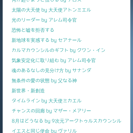
太陽の大天使 by 大天使アトンミエル
光のリーダー by アレム司令官
恐怖と嘘を拒否する
新地球を実感する by セアナール
カルマカウンシルのギフト by クワン・イン
気象安定化に取り組む by アレム司令官
魂のあるなしの見分け方 by サナンダ
無条件の愛の状態 by 父なる神
新世界・新創造
タイムライン by 大天使ミカエル
チャンスの回廊 by マザー・メアリー
8月はどうなる by 9次元アークトゥルスカウンシル
イエスと同じ使命 by ヴァリル