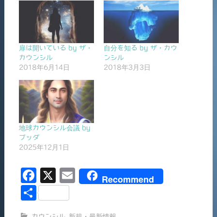
扉は開いている by ザ・
自分を知る by ザ・カウ
カウンシル
ンシル
2018年6月14日
2018年3月3日
地球カウンシル会議 by
ブッダ
2025年12月1日
F
X
E
Recommend
a
m
共
c
ai
有
カウンシル
,
新規・最新情報