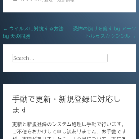
e
l
b
o
Post
←
ウイルスに対抗する方法
恐怖の煽りを癒す by アーク
o
by 天の同胞
トルゥスカウンシル
→
navigation
k
Search
for:
手動で更新・新規登録に対応し
ます
更新と新規登録のシステム処理は手動で行います。
ご不便をおかけして申し訳ありません。お手数です
が、支障がありましたら、「会員について」下にあ