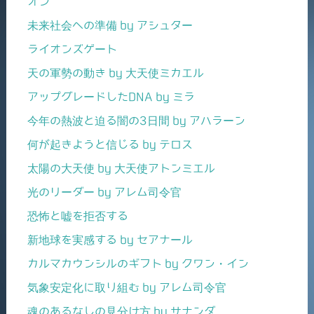
オン
未来社会への準備 by アシュター
ライオンズゲート
天の軍勢の動き by 大天使ミカエル
アップグレードしたDNA by ミラ
今年の熱波と迫る闇の3日間 by アハラーン
何が起きようと信じる by テロス
太陽の大天使 by 大天使アトンミエル
光のリーダー by アレム司令官
恐怖と嘘を拒否する
新地球を実感する by セアナール
カルマカウンシルのギフト by クワン・イン
気象安定化に取り組む by アレム司令官
魂のあるなしの見分け方 by サナンダ