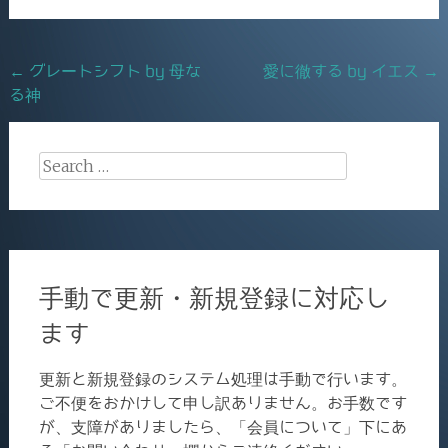
o
o
Post
←
グレートシフト by 母な
愛に徹する by イエス
→
k
る神
navigation
Search
for:
手動で更新・新規登録に対応し
ます
更新と新規登録のシステム処理は手動で行います。
ご不便をおかけして申し訳ありません。お手数です
が、支障がありましたら、「会員について」下にあ