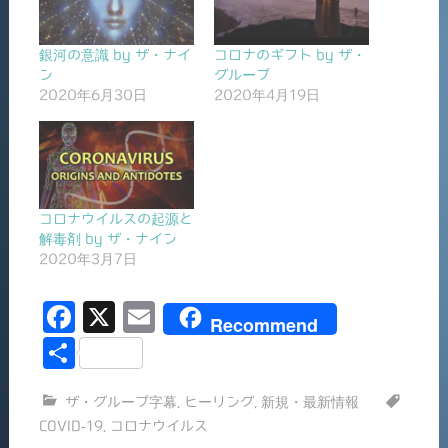
銀河の意識 by ザ・ナイ
コロナのギフト by ザ・
ン
グループ
2020年6月30日
2020年4月19日
コロナウイルスの起源と
解毒剤 by ザ・ナイン
2020年3月7日
F
X
E
Recommend
a
m
共
c
ai
有
ザ・グループ字幕
,
ヒーリング
,
新規・最新情報
e
l
COVID-19
,
コロナウイルス
b