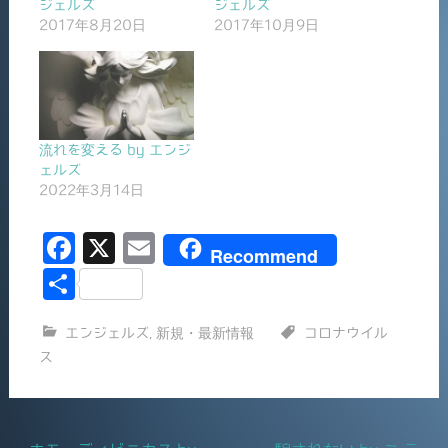
ジェルズ
ジェルズ
2017年8月20日
2017年10月9日
流れを変える by エンジ
ェルズ
2022年3月14日
F
X
E
Recommend
a
m
共
c
ai
有
エンジェルズ
,
新規・最新情報
コロナウイル
e
l
ス
b
o
o