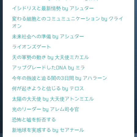
イシドリスと最新情勢 by アシュター
変わる細胞とのコミュミュニケーション by クライ
オン
未来社会への準備 by アシュター
ライオンズゲート
天の軍勢の動き by 大天使ミカエル
アップグレードしたDNA by ミラ
今年の熱波と迫る闇の3日間 by アハラーン
何が起きようと信じる by テロス
太陽の大天使 by 大天使アトンミエル
光のリーダー by アレム司令官
恐怖と嘘を拒否する
新地球を実感する by セアナール