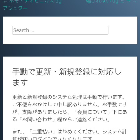
Post
←
ホモ・ディビニカス by
騙されない by ミ ラ
→
k
アシュター
navigation
Search
for:
手動で更新・新規登録に対応し
ます
更新と新規登録のシステム処理は手動で行います。
ご不便をおかけして申し訳ありません。お手数です
が、支障がありましたら、「会員について」下にあ
る「お問い合わせ」欄からご連絡ください。
また、「二重払い」はやめてください。システム計
算が狂いログインできなくなります。