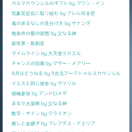
カルマカウンシルのギフト by クワン・イン
気象安定化に取り組む by アレム司令官
魂のあるなしの見分け方 by サナンダ
無条件の愛の状態 by 父なる神
新世界・新創造
タイムライン by 大天使ミカエル
チャンスの回廊 by マザー・メアリー
8月はどうなる by 9次元アークトゥルスカウンシル
イエスと同じ使命 by ヴァリル
積極参加 by アンドロメダ
まるで火薬樽 by 父なる神
数字・サイン by クライオン
癒しと金継ぎ by プレアデス・ナエリア