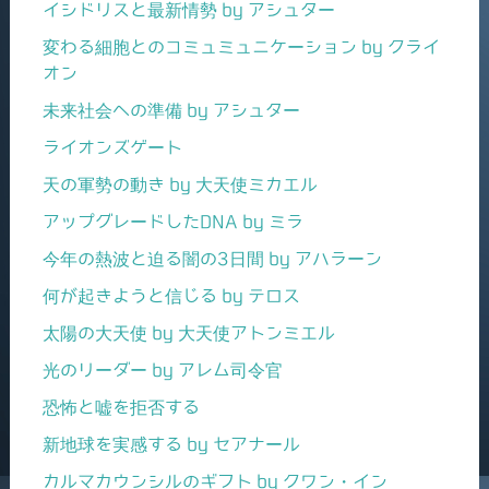
イシドリスと最新情勢 by アシュター
変わる細胞とのコミュミュニケーション by クライ
オン
未来社会への準備 by アシュター
ライオンズゲート
天の軍勢の動き by 大天使ミカエル
アップグレードしたDNA by ミラ
今年の熱波と迫る闇の3日間 by アハラーン
何が起きようと信じる by テロス
太陽の大天使 by 大天使アトンミエル
光のリーダー by アレム司令官
恐怖と嘘を拒否する
新地球を実感する by セアナール
カルマカウンシルのギフト by クワン・イン