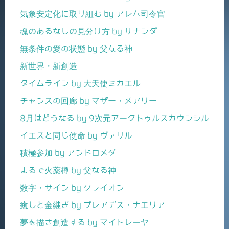
気象安定化に取り組む by アレム司令官
魂のあるなしの見分け方 by サナンダ
無条件の愛の状態 by 父なる神
新世界・新創造
タイムライン by 大天使ミカエル
チャンスの回廊 by マザー・メアリー
8月はどうなる by 9次元アークトゥルスカウンシル
イエスと同じ使命 by ヴァリル
積極参加 by アンドロメダ
まるで火薬樽 by 父なる神
数字・サイン by クライオン
癒しと金継ぎ by プレアデス・ナエリア
夢を描き創造する by マイトレーヤ