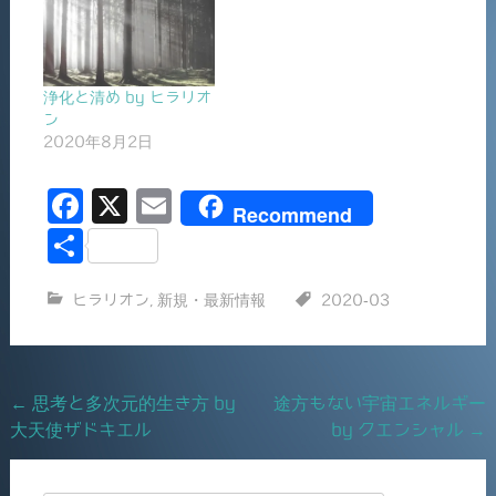
浄化と清め by ヒラリオ
ン
2020年8月2日
F
X
E
Recommend
a
m
共
c
ai
有
ヒラリオン
,
新規・最新情報
2020-03
e
l
b
o
Post
←
思考と多次元的生き方 by
途方もない宇宙エネルギー
o
大天使ザドキエル
by クエンシャル
→
navigation
k