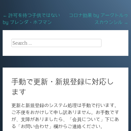
o
o
Post
←
許可を待つ子供ではない
コロナ効果 by アークトルゥ
k
by ブレンダ・ホフマン
スカウンシル
→
navigation
Search
for:
手動で更新・新規登録に対応し
ます
更新と新規登録のシステム処理は手動で行います。
ご不便をおかけして申し訳ありません。お手数です
が、支障がありましたら、「会員について」下にあ
る「お問い合わせ」欄からご連絡ください。