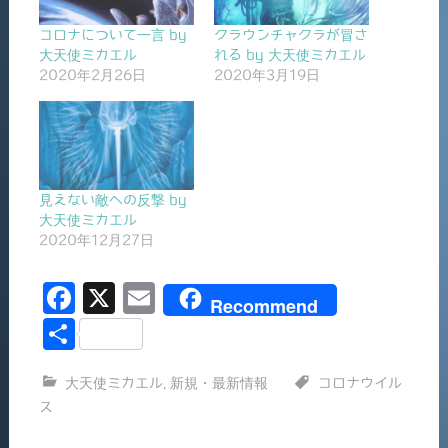
コロナについて一言 by
クラウンチャクラが冒さ
大天使ミカエル
れる by 大天使ミカエル
2020年2月26日
2020年3月19日
見えない敵への反撃 by
大天使ミカエル
2020年12月27日
F
X
E
Recommend
a
m
共
c
ai
有
大天使ミカエル
,
新規・最新情報
コロナウイル
e
l
ス
b