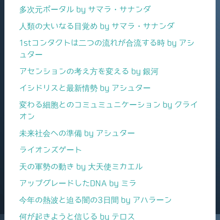
多次元ポータル by サマラ・サナンダ
人類の大いなる目覚め by サマラ・サナンダ
1stコンタクトは二つの流れが合流する時 by アシ
ュター
アセンションの考え方を変える by 銀河
イシドリスと最新情勢 by アシュター
変わる細胞とのコミュミュニケーション by クライ
オン
未来社会への準備 by アシュター
ライオンズゲート
天の軍勢の動き by 大天使ミカエル
アップグレードしたDNA by ミラ
今年の熱波と迫る闇の3日間 by アハラーン
何が起きようと信じる by テロス