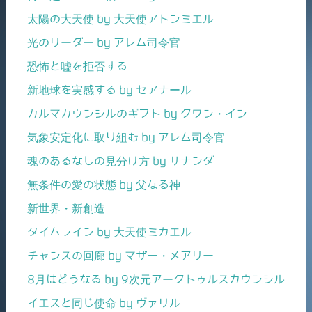
太陽の大天使 by 大天使アトンミエル
光のリーダー by アレム司令官
恐怖と嘘を拒否する
新地球を実感する by セアナール
カルマカウンシルのギフト by クワン・イン
気象安定化に取り組む by アレム司令官
魂のあるなしの見分け方 by サナンダ
無条件の愛の状態 by 父なる神
新世界・新創造
タイムライン by 大天使ミカエル
チャンスの回廊 by マザー・メアリー
8月はどうなる by 9次元アークトゥルスカウンシル
イエスと同じ使命 by ヴァリル