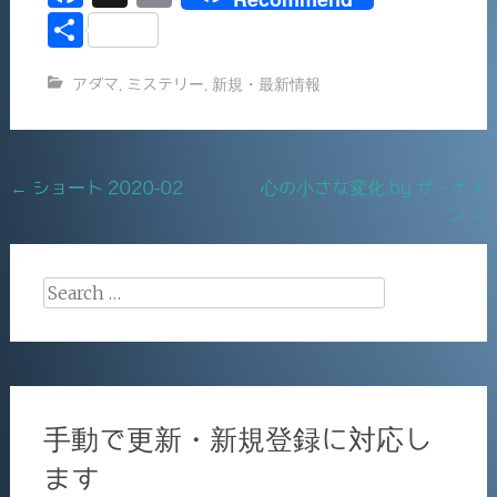
a
m
共
c
ai
有
アダマ
,
ミステリー
,
新規・最新情報
e
l
b
o
Post
←
ショート 2020-02
心の小さな変化 by ザ・ナイ
o
ン
→
navigation
k
Search
for:
手動で更新・新規登録に対応し
ます