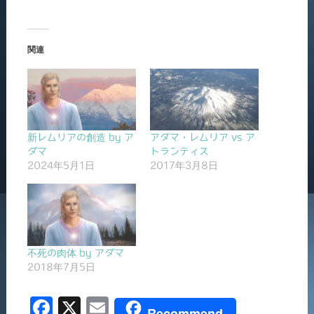
関連
新レムリアの創造 by ア
アダマ・レムリア vs ア
ダマ
トランティス
2024年5月1日
2017年3月8日
不死の肉体 by アダマ
2018年7月5日
F
X
E
Recommend