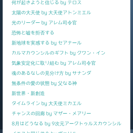
何が起きようと信じる by テロス
太陽の大天使 by 大天使アトンミエル
光のリーダー by アレム司令官
恐怖と嘘を拒否する
新地球を実感する by セアナール
カルマカウンシルのギフト by クワン・イン
気象安定化に取り組む by アレム司令官
魂のあるなしの見分け方 by サナンダ
無条件の愛の状態 by 父なる神
新世界・新創造
タイムライン by 大天使ミカエル
チャンスの回廊 by マザー・メアリー
8月はどうなる by 9次元アークトゥルスカウンシル