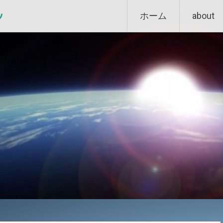
Skip
ン
ホーム
about
to
content