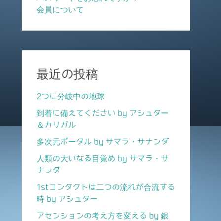
会員について
最近の投稿
2つに分岐中の地球
到着に備えてください by アシュター
＆カリガル
多次元ポータル by サマラ・サナンダ
人類の大いなる目覚め by サマラ・サ
ナンダ
1stコンタクトは二つの流れが合流する
時 by アシュター
アセンションの考え方を変える by 銀