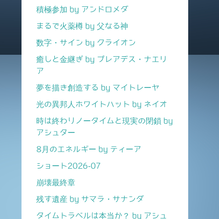
積極参加 by アンドロメダ
まるで火薬樽 by 父なる神
数字・サイン by クライオン
癒しと金継ぎ by プレアデス・ナエリ
ア
夢を描き創造する by マイトレーヤ
光の異邦人ホワイトハット by ネイオ
時は終わりノータイムと現実の閉鎖 by
アシュター
8月のエネルギー by ティーア
ショート2026-07
崩壊最終章
残す遺産 by サマラ・サナンダ
タイムトラベルは本当か？ by アシュ