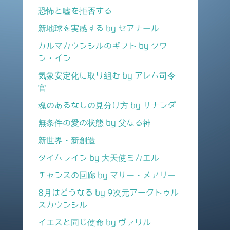
恐怖と嘘を拒否する
新地球を実感する by セアナール
カルマカウンシルのギフト by クワ
ン・イン
気象安定化に取り組む by アレム司令
官
魂のあるなしの見分け方 by サナンダ
無条件の愛の状態 by 父なる神
新世界・新創造
タイムライン by 大天使ミカエル
チャンスの回廊 by マザー・メアリー
8月はどうなる by 9次元アークトゥル
スカウンシル
イエスと同じ使命 by ヴァリル