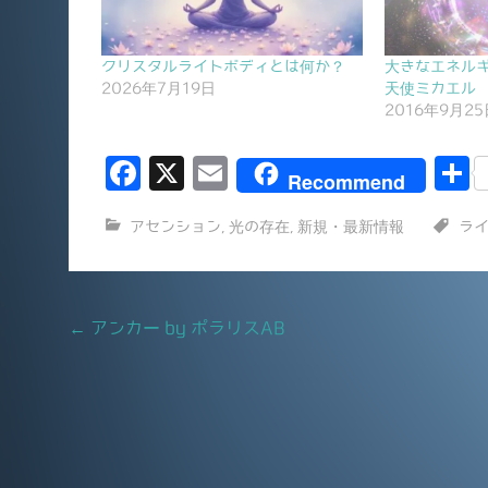
クリスタルライトボディとは何か？
大きなエネルギ
2026年7月19日
天使ミカエル
2016年9月25
F
X
E
Recommend
a
m
アセンション
,
光の存在
,
新規・最新情報
ラ
c
ai
e
l
b
Post
←
アンカー by ポラリスAB
o
navigation
o
k