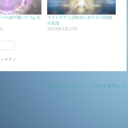
ーの道が開いた by 大
ライトボディ活性化における10段階
の意識
日
2018年2月27日
共
有
イトボディ
タイムラインシフト・ライトボディ
→