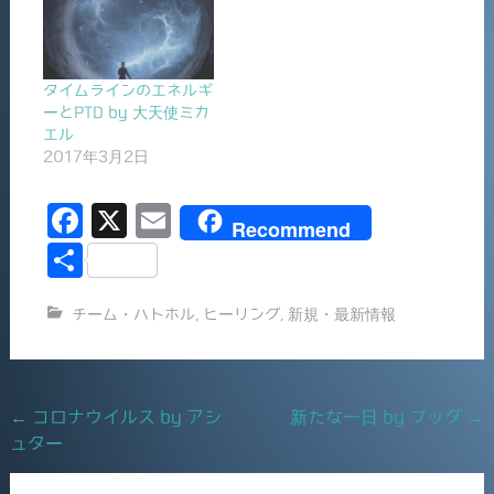
タイムラインのエネルギ
ーとPTD by 大天使ミカ
エル
2017年3月2日
F
X
E
Recommend
a
m
共
c
ai
有
チーム・ハトホル
,
ヒーリング
,
新規・最新情報
e
l
b
o
Post
←
コロナウイルス by アシ
新たな一日 by ブッダ
→
o
ュター
navigation
k