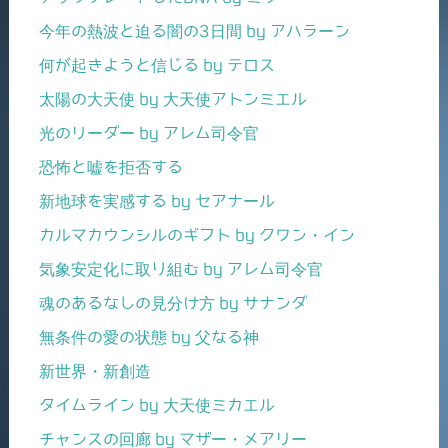
今年の熱波と迫る闇の3日間 by アハラーン
何が起きようと信じる by テロス
太陽の大天使 by 大天使アトンミエル
光のリーダー by アレム司令官
恐怖と嘘を拒否する
新地球を実感する by セアナール
カルマカウンシルのギフト by クワン・イン
気象安定化に取り組む by アレム司令官
魂のあるなしの見分け方 by サナンダ
無条件の愛の状態 by 父なる神
新世界・新創造
タイムライン by 大天使ミカエル
チャンスの回廊 by マザー・メアリー