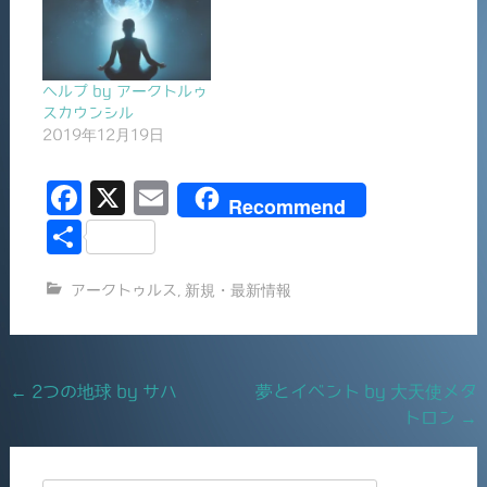
ヘルプ by アークトルゥ
スカウンシル
2019年12月19日
F
X
E
Recommend
a
m
共
c
ai
有
アークトゥルス
,
新規・最新情報
e
l
b
o
Post
←
2つの地球 by サハ
夢とイベント by 大天使メタ
o
トロン
→
navigation
k