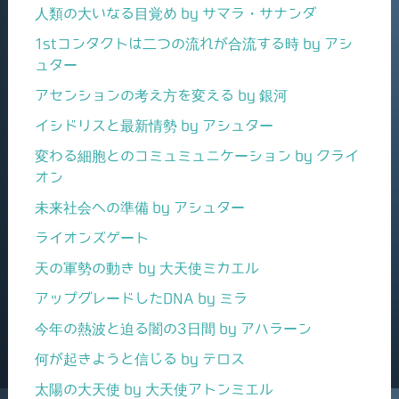
人類の大いなる目覚め by サマラ・サナンダ
1stコンタクトは二つの流れが合流する時 by アシ
ュター
アセンションの考え方を変える by 銀河
イシドリスと最新情勢 by アシュター
変わる細胞とのコミュミュニケーション by クライ
オン
未来社会への準備 by アシュター
ライオンズゲート
天の軍勢の動き by 大天使ミカエル
アップグレードしたDNA by ミラ
今年の熱波と迫る闇の3日間 by アハラーン
何が起きようと信じる by テロス
太陽の大天使 by 大天使アトンミエル