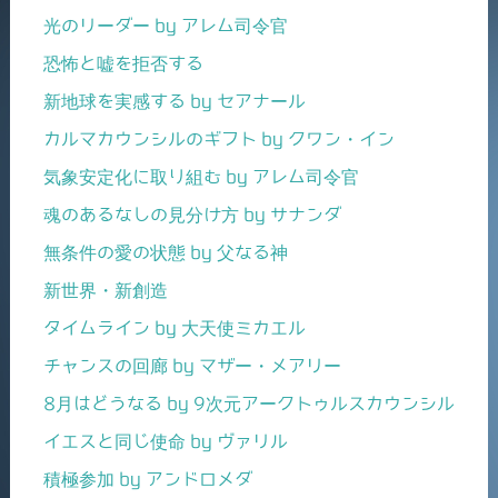
光のリーダー by アレム司令官
恐怖と嘘を拒否する
新地球を実感する by セアナール
カルマカウンシルのギフト by クワン・イン
気象安定化に取り組む by アレム司令官
魂のあるなしの見分け方 by サナンダ
無条件の愛の状態 by 父なる神
新世界・新創造
タイムライン by 大天使ミカエル
チャンスの回廊 by マザー・メアリー
8月はどうなる by 9次元アークトゥルスカウンシル
イエスと同じ使命 by ヴァリル
積極参加 by アンドロメダ