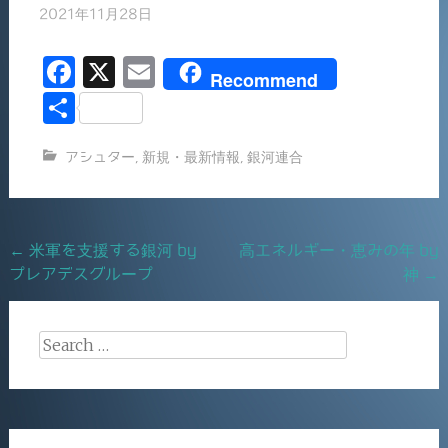
2021年11月28日
F
X
E
Recommend
a
m
共
c
ai
有
アシュター
,
新規・最新情報
,
銀河連合
e
l
b
o
Post
←
米軍を支援する銀河 by
高エネルギー・恵みの年 by
o
プレアデスグループ
神
→
navigation
k
Search
for: