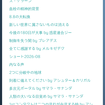
ス・ケラーン
血栓の精神的背景
8.8の大転換
新しい世界に属さないものは消える
今後の180日が大事 by 惑星連合ジー
制御を失う闇 by プレアデス
全てに感謝する by メルキゼデク
ショート2026-08
内なる声
2つに分岐中の地球
到着に備えてください by アシュター＆カリガル
多次元ポータル by サマラ・サナンダ
人類の大いなる目覚め by サマラ・サナンダ
1stコンタクトは二つの流れが合流する時 by アシ