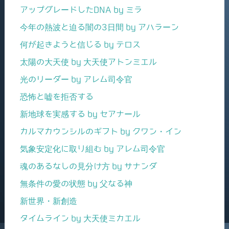
アップグレードしたDNA by ミラ
今年の熱波と迫る闇の3日間 by アハラーン
何が起きようと信じる by テロス
太陽の大天使 by 大天使アトンミエル
光のリーダー by アレム司令官
恐怖と嘘を拒否する
新地球を実感する by セアナール
カルマカウンシルのギフト by クワン・イン
気象安定化に取り組む by アレム司令官
魂のあるなしの見分け方 by サナンダ
無条件の愛の状態 by 父なる神
新世界・新創造
タイムライン by 大天使ミカエル