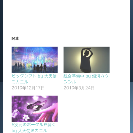
関連
ビッグシフト by 大天使
統合準備中 by 銀河カウ
ミカエル
ンシル
2019年12月17日
2019年3月24日
6次元のポータルを開く
by 大天使ミカエル