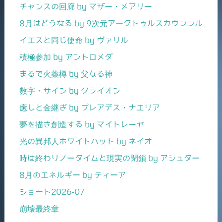
チャンスの回廊 by マザー・メアリー
8月はどうなる by 9次元アークトゥルスカウンシル
イエスと同じ使命 by ヴァリル
積極参加 by アンドロメダ
まるで火薬樽 by 父なる神
数字・サイン by クライオン
癒しと金継ぎ by プレアデス・ナエリア
夢を描き創造する by マイトレーヤ
光の異邦人ホワイトハット by ネイオ
時は終わりノータイムと現実の閉鎖 by アシュター
8月のエネルギー by ティーア
ショート2026-07
崩壊最終章