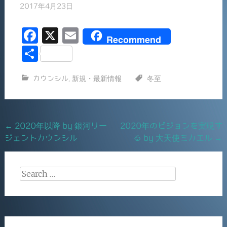
2017年4月23日
F
X
E
Recommend
a
m
共
c
ai
有
カウンシル
,
新規・最新情報
冬至
e
l
b
o
Post
←
2020年以降 by 銀河リー
2020年のビジョンを実現す
o
ジェントカウンシル
る by 大天使ミカエル
→
navigation
k
Search
for: