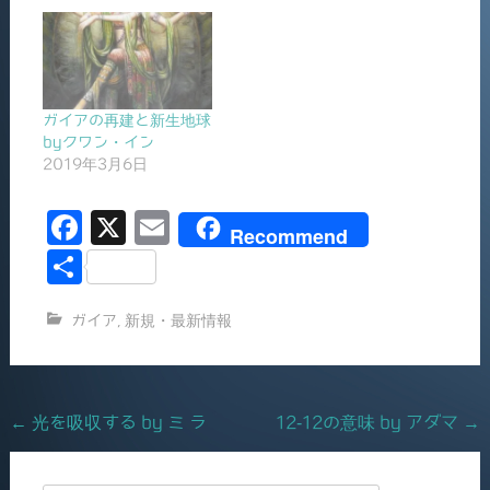
ガイアの再建と新生地球
byクワン・イン
2019年3月6日
F
X
E
Recommend
a
m
共
c
ai
有
ガイア
,
新規・最新情報
e
l
b
o
Post
←
光を吸収する by ミ ラ
12-12の意味 by アダマ
→
o
navigation
k