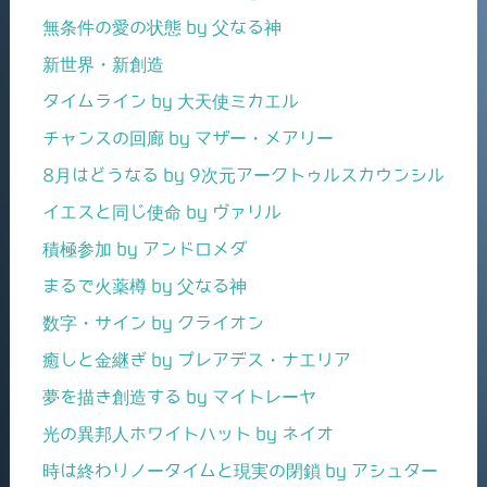
無条件の愛の状態 by 父なる神
新世界・新創造
タイムライン by 大天使ミカエル
チャンスの回廊 by マザー・メアリー
8月はどうなる by 9次元アークトゥルスカウンシル
イエスと同じ使命 by ヴァリル
積極参加 by アンドロメダ
まるで火薬樽 by 父なる神
数字・サイン by クライオン
癒しと金継ぎ by プレアデス・ナエリア
夢を描き創造する by マイトレーヤ
光の異邦人ホワイトハット by ネイオ
時は終わりノータイムと現実の閉鎖 by アシュター