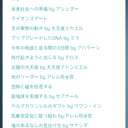
未来社会への準備 by アシュター
ライオンズゲート
天の軍勢の動き by 大天使ミカエル
アップグレードしたDNA by ミラ
今年の熱波と迫る闇の3日間 by アハラーン
何が起きようと信じる by テロス
太陽の大天使 by 大天使アトンミエル
光のリーダー by アレム司令官
恐怖と嘘を拒否する
新地球を実感する by セアナール
カルマカウンシルのギフト by クワン・イン
気象安定化に取り組む by アレム司令官
魂のあるなしの見分け方 by サナンダ