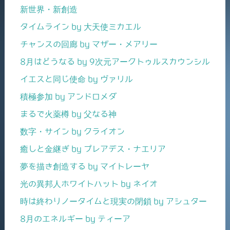
新世界・新創造
タイムライン by 大天使ミカエル
チャンスの回廊 by マザー・メアリー
8月はどうなる by 9次元アークトゥルスカウンシル
イエスと同じ使命 by ヴァリル
積極参加 by アンドロメダ
まるで火薬樽 by 父なる神
数字・サイン by クライオン
癒しと金継ぎ by プレアデス・ナエリア
夢を描き創造する by マイトレーヤ
光の異邦人ホワイトハット by ネイオ
時は終わりノータイムと現実の閉鎖 by アシュター
8月のエネルギー by ティーア