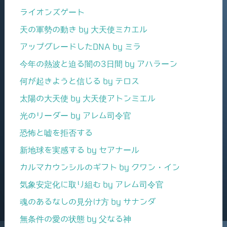
ライオンズゲート
天の軍勢の動き by 大天使ミカエル
アップグレードしたDNA by ミラ
今年の熱波と迫る闇の3日間 by アハラーン
何が起きようと信じる by テロス
太陽の大天使 by 大天使アトンミエル
光のリーダー by アレム司令官
恐怖と嘘を拒否する
新地球を実感する by セアナール
カルマカウンシルのギフト by クワン・イン
気象安定化に取り組む by アレム司令官
魂のあるなしの見分け方 by サナンダ
無条件の愛の状態 by 父なる神