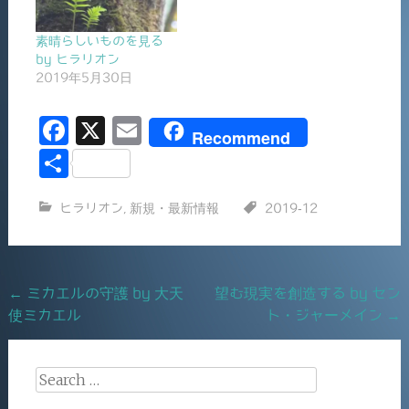
素晴らしいものを見る
by ヒラリオン
2019年5月30日
F
X
E
Recommend
a
m
共
c
ai
有
ヒラリオン
,
新規・最新情報
2019-12
e
l
b
o
Post
←
ミカエルの守護 by 大天
望む現実を創造する by セン
o
使ミカエル
ト・ジャーメイン
→
navigation
k
Search
for: