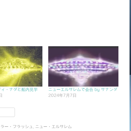
ディ・ナダと船内見学
ニューエルサレムで会合 by サナンダ
日
2024年7月7日
共
有
ーラー・フラッシュ
,
ニュー・エルサレム