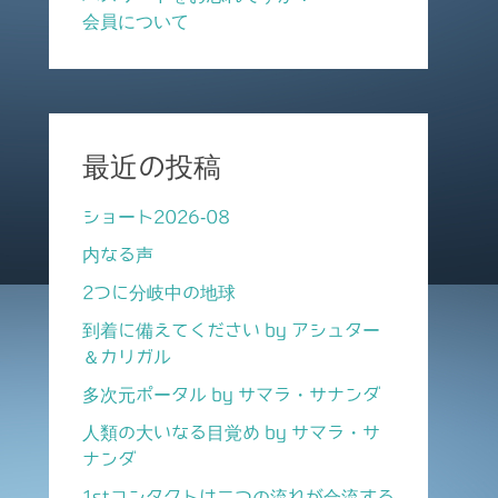
会員について
最近の投稿
ショート2026-08
内なる声
2つに分岐中の地球
到着に備えてください by アシュター
＆カリガル
多次元ポータル by サマラ・サナンダ
人類の大いなる目覚め by サマラ・サ
ナンダ
1stコンタクトは二つの流れが合流する