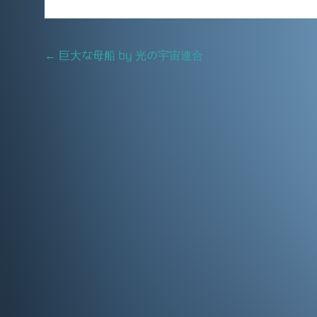
e
l
b
Post
←
巨大な母船 by 光の宇宙連合
o
navigation
o
k