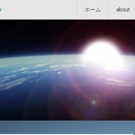
Skip
ン
ホーム
about
to
content