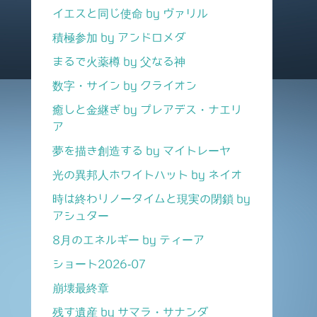
イエスと同じ使命 by ヴァリル
積極参加 by アンドロメダ
まるで火薬樽 by 父なる神
数字・サイン by クライオン
癒しと金継ぎ by プレアデス・ナエリ
ア
夢を描き創造する by マイトレーヤ
光の異邦人ホワイトハット by ネイオ
時は終わりノータイムと現実の閉鎖 by
アシュター
8月のエネルギー by ティーア
ショート2026-07
崩壊最終章
残す遺産 by サマラ・サナンダ