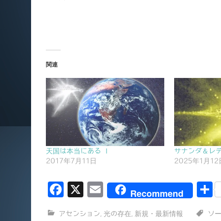
関連
天国は本当にある Ⅰ
サナンダ＆レ
2017年7月11日
2025年1月12
F
X
E
Recommend
a
m
アセンション
,
光の存在
,
新規・最新情報
ソ
c
ai