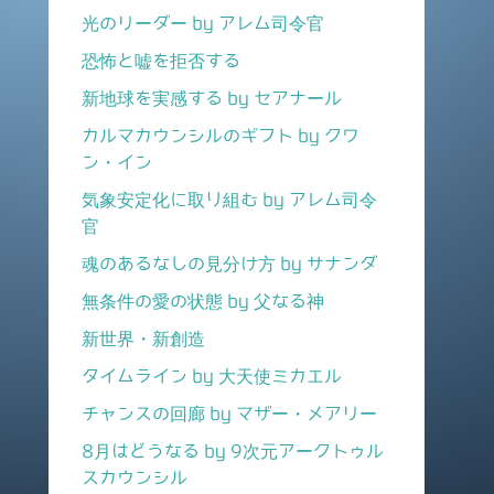
光のリーダー by アレム司令官
恐怖と嘘を拒否する
新地球を実感する by セアナール
カルマカウンシルのギフト by クワ
ン・イン
気象安定化に取り組む by アレム司令
官
魂のあるなしの見分け方 by サナンダ
無条件の愛の状態 by 父なる神
新世界・新創造
タイムライン by 大天使ミカエル
チャンスの回廊 by マザー・メアリー
8月はどうなる by 9次元アークトゥル
スカウンシル