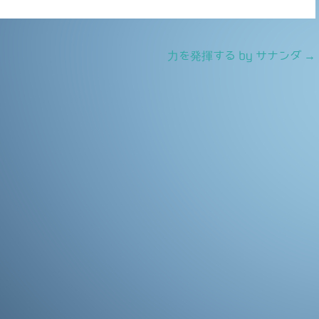
力を発揮する by サナンダ
→