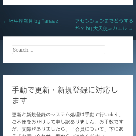
o
o
Post
←
牡牛座満月 by Tanaaz
アセンションまでどうする
k
か？ by 大天使ミカエル
→
navigation
Search
for:
手動で更新・新規登録に対応し
ます
更新と新規登録のシステム処理は手動で行います。
ご不便をおかけして申し訳ありません。お手数です
が、支障がありましたら、「会員について」下にあ