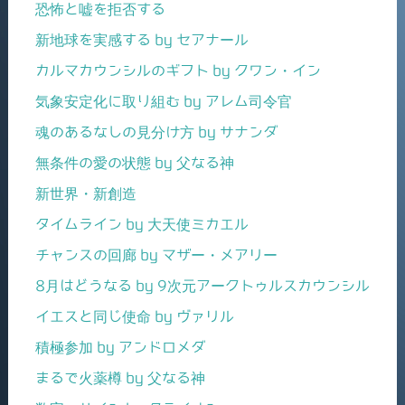
恐怖と嘘を拒否する
新地球を実感する by セアナール
カルマカウンシルのギフト by クワン・イン
気象安定化に取り組む by アレム司令官
魂のあるなしの見分け方 by サナンダ
無条件の愛の状態 by 父なる神
新世界・新創造
タイムライン by 大天使ミカエル
チャンスの回廊 by マザー・メアリー
8月はどうなる by 9次元アークトゥルスカウンシル
イエスと同じ使命 by ヴァリル
積極参加 by アンドロメダ
まるで火薬樽 by 父なる神