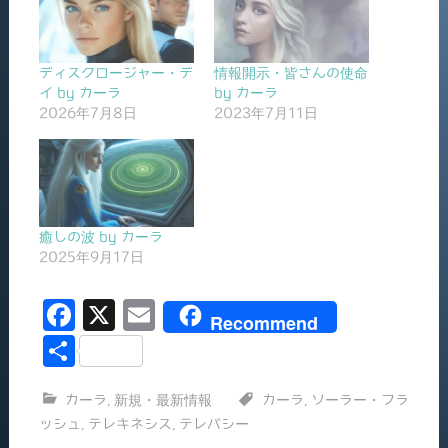
ディスクロージャー・デ
情報開示・皆さんの使命
イ by カーラ
by カーラ
2026年7月8日
2023年7月11日
癒しの波 by カーラ
2025年9月17日
F
X
E
Recommend
a
m
共
c
ai
有
カーラ
,
新規・最新情報
カーラ
,
ソーラー・フラ
e
l
ッシュ
,
テレキネシス
,
テレパシー
b