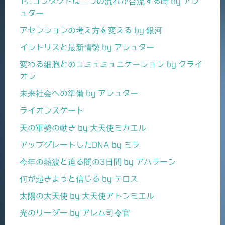
1stコンタクトは二つの流れが合流する時 by アシ
ュター
アセンションの考え方を変える by 銀河
イシドリスと最新情勢 by アシュター
変わる細胞とのコミュミュニケーション by クライ
オン
未来社会への準備 by アシュター
ライオンズゲート
天の軍勢の動き by 大天使ミカエル
アップグレードしたDNA by ミラ
今年の熱波と迫る闇の3日間 by アハラーン
何が起きようと信じる by テロス
太陽の大天使 by 大天使アトンミエル
光のリーダー by アレム司令官