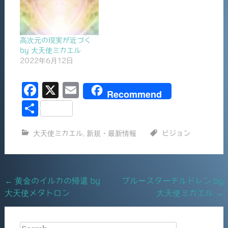
高次元の現実が近づく
by 大天使ミカエル
2022年6月12日
F
X
E
Recommend
a
m
共
c
ai
有
大天使ミカエル
,
新規・最新情報
ビジョン
e
l
b
o
Post
←
黄金のイルカの帰還 by
ブルースターチルドレン by
o
大天使メタトロン
大天使ミカエル
→
navigation
k
Search