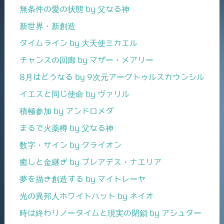
無条件の愛の状態 by 父なる神
新世界・新創造
タイムライン by 大天使ミカエル
チャンスの回廊 by マザー・メアリー
8月はどうなる by 9次元アークトゥルスカウンシル
イエスと同じ使命 by ヴァリル
積極参加 by アンドロメダ
まるで火薬樽 by 父なる神
数字・サイン by クライオン
癒しと金継ぎ by プレアデス・ナエリア
夢を描き創造する by マイトレーヤ
光の異邦人ホワイトハット by ネイオ
時は終わりノータイムと現実の閉鎖 by アシュター