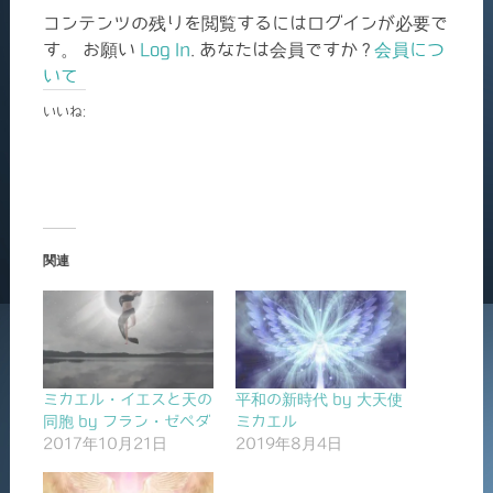
コンテンツの残りを閲覧するにはログインが必要で
す。 お願い
Log In
. あなたは会員ですか ?
会員につ
いて
いいね:
関連
ミカエル・イエスと天の
平和の新時代 by 大天使
同胞 by フラン・ゼペダ
ミカエル
2017年10月21日
2019年8月4日