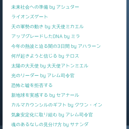
未来社会への準備 by アシュター
ライオンズゲート
天の軍勢の動き by 大天使ミカエル
アップグレードしたDNA by ミラ
今年の熱波と迫る闇の3日間 by アハラーン
何が起きようと信じる by テロス
太陽の大天使 by 大天使アトンミエル
光のリーダー by アレム司令官
恐怖と嘘を拒否する
新地球を実感する by セアナール
カルマカウンシルのギフト by クワン・イン
気象安定化に取り組む by アレム司令官
魂のあるなしの見分け方 by サナンダ