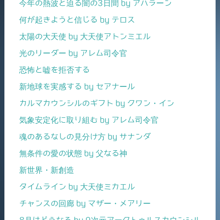
今年の熱波と迫る闇の3日間 by アハラーン
何が起きようと信じる by テロス
太陽の大天使 by 大天使アトンミエル
光のリーダー by アレム司令官
恐怖と嘘を拒否する
新地球を実感する by セアナール
カルマカウンシルのギフト by クワン・イン
気象安定化に取り組む by アレム司令官
魂のあるなしの見分け方 by サナンダ
無条件の愛の状態 by 父なる神
新世界・新創造
タイムライン by 大天使ミカエル
チャンスの回廊 by マザー・メアリー
8月はどうなる by 9次元アークトゥルスカウンシル