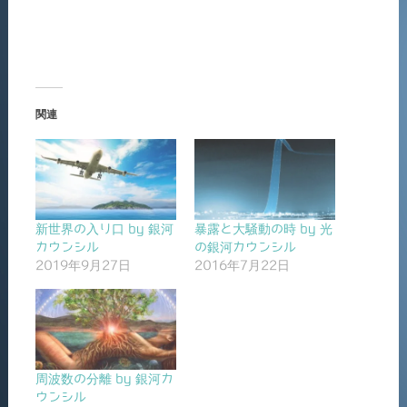
関連
新世界の入り口 by 銀河
暴露と大騒動の時 by 光
カウンシル
の銀河カウンシル
2019年9月27日
2016年7月22日
周波数の分離 by 銀河カ
ウンシル