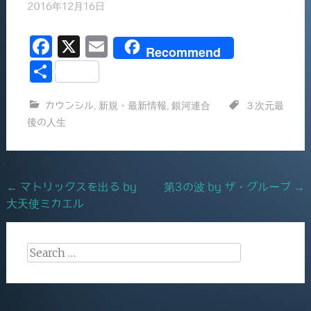
2016年12月16日
F
X
E
Recommend
a
m
共
c
ai
有
カウンシル
,
新規・最新情報
,
銀河連合
３次元最
e
l
後の人生
b
o
o
Post
←
マトリックスを出る by
第3の波 by ザ・グループ
→
k
大天使ミカエル
navigation
Search
for: