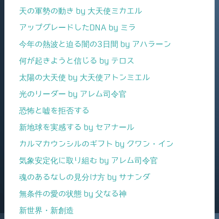
天の軍勢の動き by 大天使ミカエル
アップグレードしたDNA by ミラ
今年の熱波と迫る闇の3日間 by アハラーン
何が起きようと信じる by テロス
太陽の大天使 by 大天使アトンミエル
光のリーダー by アレム司令官
恐怖と嘘を拒否する
新地球を実感する by セアナール
カルマカウンシルのギフト by クワン・イン
気象安定化に取り組む by アレム司令官
魂のあるなしの見分け方 by サナンダ
無条件の愛の状態 by 父なる神
新世界・新創造