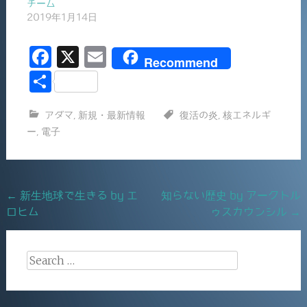
チーム
2019年1月14日
F
X
E
Recommend
a
m
共
c
ai
有
アダマ
,
新規・最新情報
復活の炎
,
核エネルギ
e
l
ー
,
電子
b
o
o
Post
←
新生地球で生きる by エ
知らない歴史 by アークトル
k
ロヒム
ゥスカウンシル
→
navigation
Search
for: