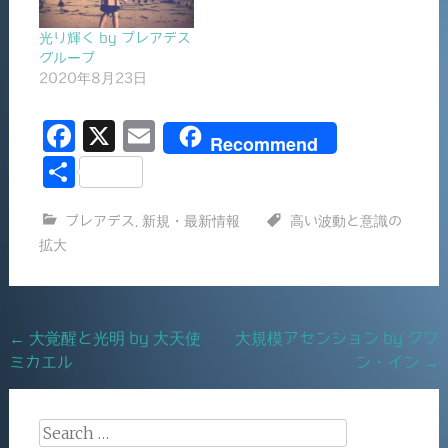
光り輝く by プレアデス
グループ
2020年8月23日
F
X
E
Recommend
a
m
共
c
ai
有
プレアデス
,
新規・最新情報
高い波動と意識の
e
l
拡大
b
o
o
Post
←
大覚醒と光明 by 大天使
大規模アセンション by クワ
k
ミカエル
ン・イン
→
navigation
Search