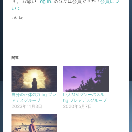
す。 お願い
Log In
. あなたは会員ですか ?
会員につ
いて
いいね:
関連
自分の正体の力 by プレ
巨大なジグソーパズル
アデスグループ
by プレアデスグループ
2023年11月3日
2020年6月7日