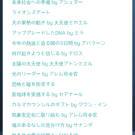
未来社会への準備 by アシュター
ライオンズゲート
天の軍勢の動き by 大天使ミカエル
アップグレードしたDNA by ミラ
今年の熱波と迫る闇の3日間 by アハラーン
何が起きようと信じる by テロス
太陽の大天使 by 大天使アトンミエル
光のリーダー by アレム司令官
恐怖と嘘を拒否する
新地球を実感する by セアナール
カルマカウンシルのギフト by クワン・イン
気象安定化に取り組む by アレム司令官
魂のあるなしの見分け方 by サナンダ