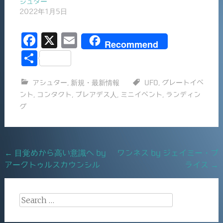
シュター
2022年1月5日
F
X
E
Recommend
a
m
共
c
ai
有
アシュター
,
新規・最新情報
UFO
,
グレートイベ
e
l
ント
,
コンタクト
,
プレアデス人
,
ミニイベント
,
ランディン
b
グ
o
o
k
Post
←
目覚めから高い意識へ by
ワンネス by ジェイミー・プ
アークトゥルスカウンシル
ライス
→
navigation
Search
for: