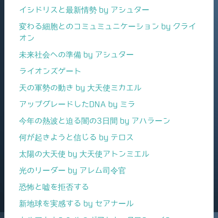
イシドリスと最新情勢 by アシュター
変わる細胞とのコミュミュニケーション by クライ
オン
未来社会への準備 by アシュター
ライオンズゲート
天の軍勢の動き by 大天使ミカエル
アップグレードしたDNA by ミラ
今年の熱波と迫る闇の3日間 by アハラーン
何が起きようと信じる by テロス
太陽の大天使 by 大天使アトンミエル
光のリーダー by アレム司令官
恐怖と嘘を拒否する
新地球を実感する by セアナール