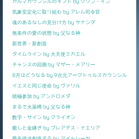
カルマカウンシルのギフト by クワン・イン
気象安定化に取り組む by アレム司令官
魂のあるなしの見分け方 by サナンダ
無条件の愛の状態 by 父なる神
新世界・新創造
タイムライン by 大天使ミカエル
チャンスの回廊 by マザー・メアリー
8月はどうなる by 9次元アークトゥルスカウンシル
イエスと同じ使命 by ヴァリル
積極参加 by アンドロメダ
まるで火薬樽 by 父なる神
数字・サイン by クライオン
癒しと金継ぎ by プレアデス・ナエリア
夢を描き創造する by マイトレーヤ