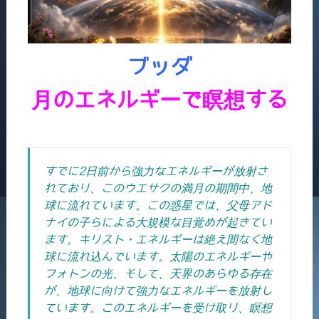
ブッダ
月のエネルギーで瞑想する
すでに2日前から強力なエネルギーが放射さ
れており、このウエサクの満月の期間中、地
球に流れています。
この惑星では、父母アド
ナイの子らによる大規模な目覚めが起きてい
ます。キリスト・エネルギーは絶え間なく地
球に流れ込んでいます。太陽のエネルギーや
フォトンの光、そして、天界のあらゆる存在
が、地球に向けて強力なエネルギーを放射し
ています。
このエネルギーを受け取り、瞑想