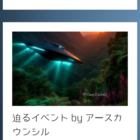
e
l
b
o
o
k
迫るイベント by アースカ
ウンシル