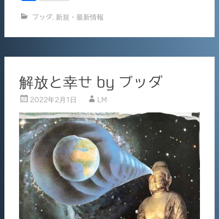
c
ai
有
ブッダ
,
新規・最新情報
e
l
b
o
o
解放と幸せ by ブッダ
k
2022年2月1日
LM