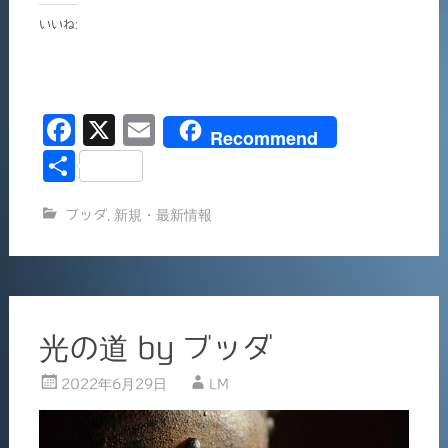
いいね:
F
X
E
Recommend
a
m
共
c
ai
有
ブッダ
,
新規・最新情報
e
l
b
o
o
光の道 by ブッダ
k
2022年6月29日
LM