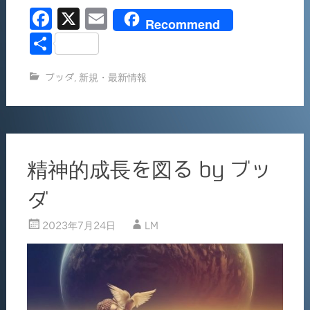
F
X
E
み
Recommend
中…
a
m
共
c
ai
有
ブッダ
,
新規・最新情報
e
l
b
o
o
精神的成長を図る by ブッ
k
ダ
2023年7月24日
LM