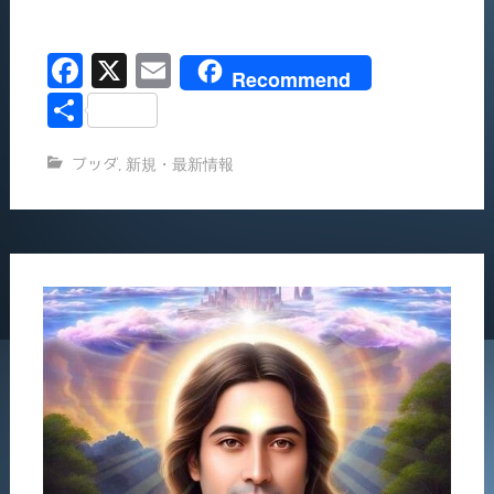
み
込
F
X
E
み
Recommend
中…
a
m
共
c
ai
有
ブッダ
,
新規・最新情報
e
l
b
o
o
k