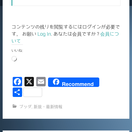
コンテンツの残りを閲覧するにはログインが必要で
す。 お願い
Log In
. あなたは会員ですか ?
会員につ
いて
いいね:
読
み
込
F
X
E
み
Recommend
中…
a
m
共
c
ai
有
ブッダ
,
新規・最新情報
e
l
b
o