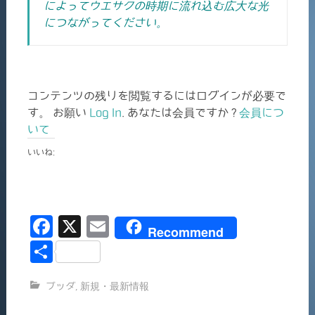
によってウエサクの時期に流れ込む広大な光
につながってください。
コンテンツの残りを閲覧するにはログインが必要で
す。 お願い
Log In
. あなたは会員ですか ?
会員につ
いて
いいね:
F
X
E
Recommend
a
m
共
c
ai
有
ブッダ
,
新規・最新情報
e
l