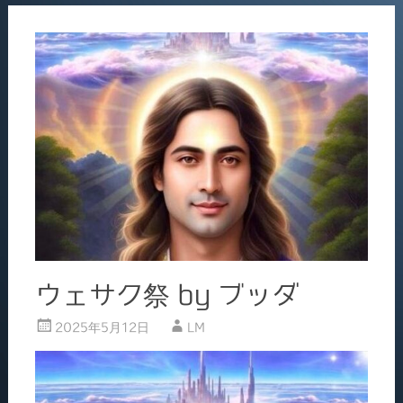
o
o
k
ウェサク祭 by ブッダ
2025年5月12日
LM