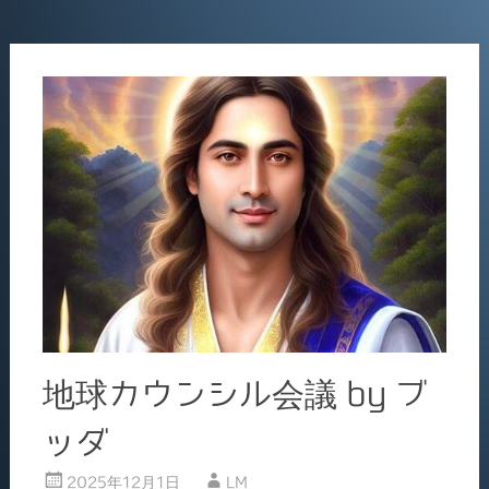
b
o
o
k
地球カウンシル会議 by ブ
ッダ
2025年12月1日
LM