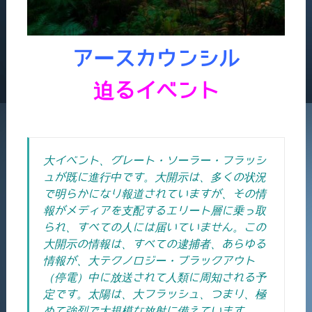
アースカウンシル
迫るイベント
大イベント、グレート・ソーラー・フラッシ
ュが既に進行中です。大開示は、多くの状況
で明らかになり報道されていますが、その情
報がメディアを支配するエリート層に乗っ取
られ、すべての人には届いていません。
この
大開示の情報は、すべての逮捕者、あらゆる
情報が、大テクノロジー・ブラックアウト
（停電）中に放送されて人類に周知される予
定です。
太陽は、大フラッシュ、つまり、極
めて強烈で大規模な放射に備えています。