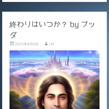
b
o
o
終わりはいつか？ by ブッ
k
ダ
2025年8月6日
LM