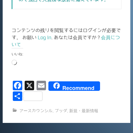
コンテンツの残りを閲覧するにはログインが必要で
す。 お願い
Log In
. あなたは会員ですか ?
会員につ
いて
いいね:
読
み
込
F
X
E
み
Recommend
中…
a
m
共
c
ai
有
アースカウンシル
,
ブッダ
,
新規・最新情報
e
l
b