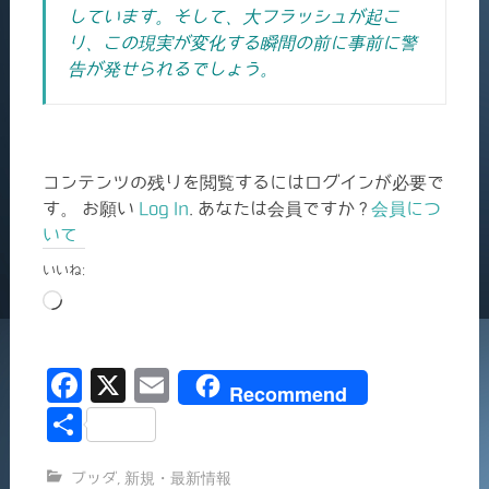
しています。そして、大フラッシュが起こ
り、この現実が変化する瞬間の前に事前に警
告が発せられるでしょう。
コンテンツの残りを閲覧するにはログインが必要で
す。 お願い
Log In
. あなたは会員ですか ?
会員につ
いて
いいね:
読
み
込
F
X
E
み
Recommend
中…
a
m
共
c
ai
有
ブッダ
,
新規・最新情報