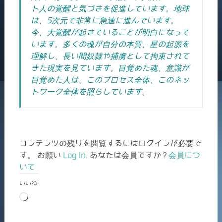
ト人の覚醒と気づきを促進しています。
地球
は、5次元で非常に急速に進んでいます。
今、大覚醒が起きていることが明白になって
います。多くの魂が自分の本質、星の起源を
理解し、長い間奴隷や捕虜として拘束されて
きた現実を見ています。目覚めた魂、意識が
目覚めた人は、このプロセス全体、このネッ
トワーク全体を照らしています
。
コンテンツの残りを閲覧するにはログインが必要で
す。 お願い
Log In
. あなたは会員ですか ?
会員につ
いて
いいね:
読
み
込