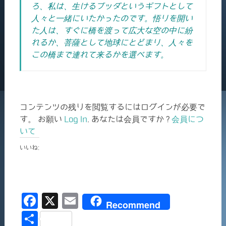
ろ、私は、生けるブッダというギフトとして
人々と一緒にいたかったのです。悟りを開い
た人は、すぐに橋を渡って広大な空の中に紛
れるか、菩薩として地球にとどまり、人々を
この橋まで連れて来るかを選べます。
コンテンツの残りを閲覧するにはログインが必要で
す。 お願い
Log In
. あなたは会員ですか ?
会員につ
いて
いいね:
F
X
E
Recommend
a
m
共