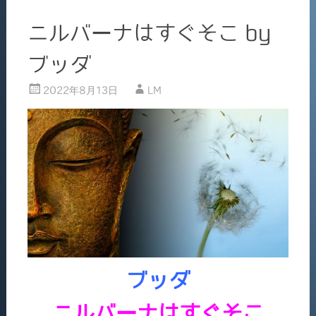
o
ニルバーナはすぐそこ by
k
ブッダ
2022年8月13日
LM
ブッダ
ニルバーナはすぐそこ