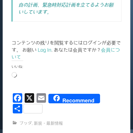
自の計画、緊急時対応計画を立てるようお願
いしています。
コンテンツの残りを閲覧するにはログインが必要で
す。 お願い
Log In
. あなたは会員ですか ?
会員につ
いて
いいね:
読
み
込
F
X
E
み
Recommend
中…
a
m
共
c
ai
有
ブッダ
,
新規・最新情報
e
l