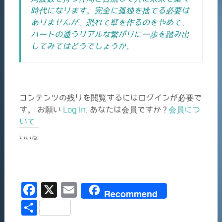
時代になります。完全に孤独を捨てる必要は
ありませんが、恐れて壁を作るのをやめて、
ハートの通うリアルな繋がりに一歩を踏み出
してみてはどうでしょうか。
コンテンツの残りを閲覧するにはログインが必要で
す。 お願い
Log In
. あなたは会員ですか ?
会員につ
いて
いいね:
F
X
E
Recommend
a
m
共
c
ai