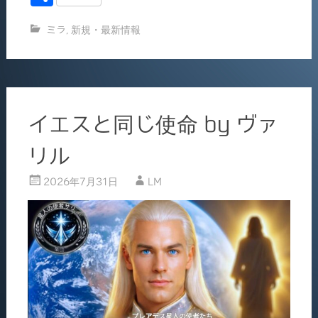
c
ai
有
ミラ
,
新規・最新情報
e
l
b
o
o
イエスと同じ使命 by ヴァ
k
リル
2026年7月31日
LM