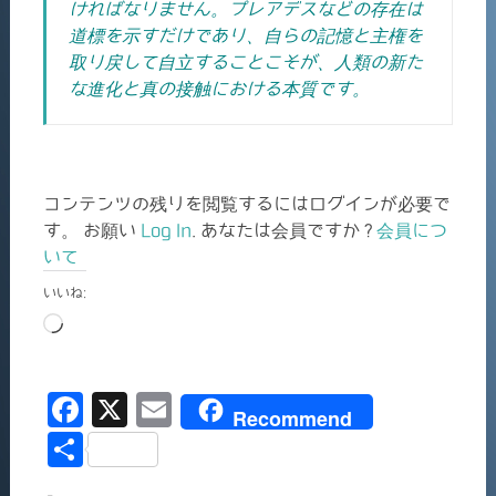
ければなりません。
プレアデスなどの存在は
道標を示すだけであり、自らの記憶と主権を
取り戻して自立することこそが、人類の新た
な進化と真の接触における本質です。
コンテンツの残りを閲覧するにはログインが必要で
す。 お願い
Log In
. あなたは会員ですか ?
会員につ
いて
いいね:
読
み
込
F
X
E
み
Recommend
中…
a
m
共
c
ai
有