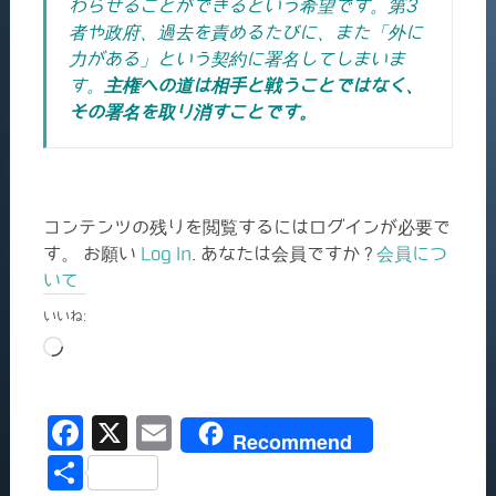
わらせることができるという希望です。第3
者や政府、過去を責めるたびに、また「外に
力がある」という契約に署名してしまいま
す。
主権への道は相手と戦うことではなく、
その署名を取り消すことです。
コンテンツの残りを閲覧するにはログインが必要で
す。 お願い
Log In
. あなたは会員ですか ?
会員につ
いて
いいね:
読
み
込
F
X
E
み
Recommend
中…
a
m
共