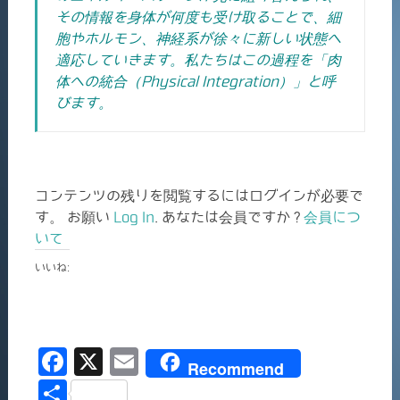
その情報を身体が何度も受け取ることで、細
胞やホルモン、神経系が徐々に新しい状態へ
適応していきます。私たちはこの過程を「肉
体への統合（Physical Integration）」と呼
びます。
コンテンツの残りを閲覧するにはログインが必要で
す。 お願い
Log In
. あなたは会員ですか ?
会員につ
いて
いいね:
F
X
E
Recommend
a
m
共