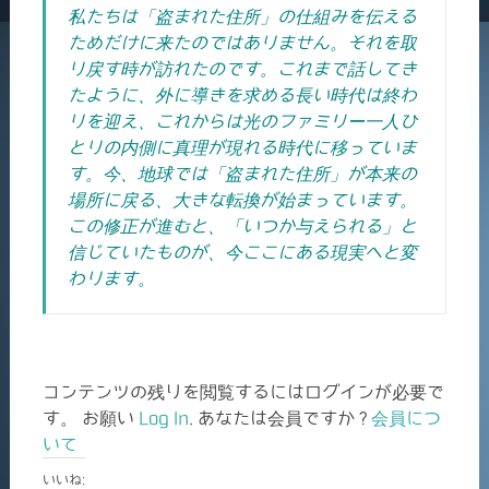
私たちは「盗まれた住所」の仕組みを伝える
ためだけに来たのではありません。それを取
り戻す時が訪れたのです。これまで話してき
たように、外に導きを求める長い時代は終わ
りを迎え、これからは光のファミリー一人ひ
とりの内側に真理が現れる時代に移っていま
す。今、地球では「盗まれた住所」が本来の
場所に戻る、大きな転換が始まっています。
この修正が進むと、「いつか与えられる」と
信じていたものが、今ここにある現実へと変
わります。
コンテンツの残りを閲覧するにはログインが必要で
す。 お願い
Log In
. あなたは会員ですか ?
会員につ
いて
いいね: