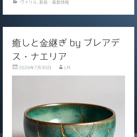
ヴァリル
,
新規・最新情報
e
l
b
o
o
癒しと金継ぎ by プレアデ
k
ス・ナエリア
2026年7月30日
LM