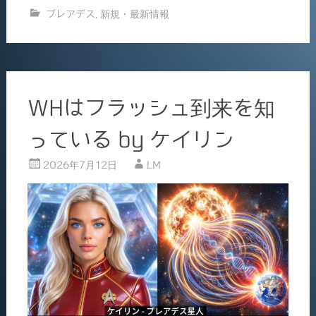
有
プレアデス
,
新規・最新情報
e
l
b
o
o
WHはフラッシュ到来を知
k
っている by ケイリン
2026年7月12日
LM