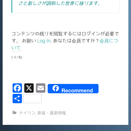
さと新しさが調和した世界に移ります。
コンテンツの残りを閲覧するにはログインが必要で
す。 お願い
Log In
. あなたは会員ですか ?
会員につ
いて
いいね:
F
X
E
Recommend
a
m
共
c
ai
有
ケイリン
,
新規・最新情報
e
l
b