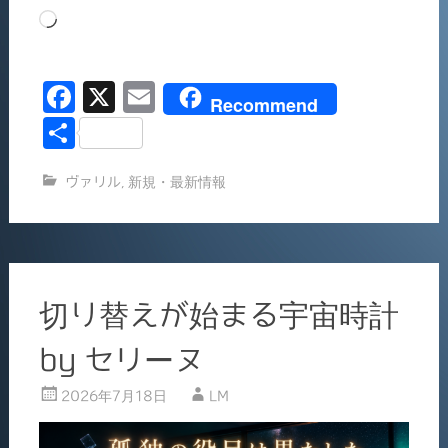
読
み
込
F
X
E
み
Recommend
中…
a
m
共
c
ai
有
ヴァリル
,
新規・最新情報
e
l
b
o
o
切り替えが始まる宇宙時計
k
by セリーヌ
2026年7月18日
LM