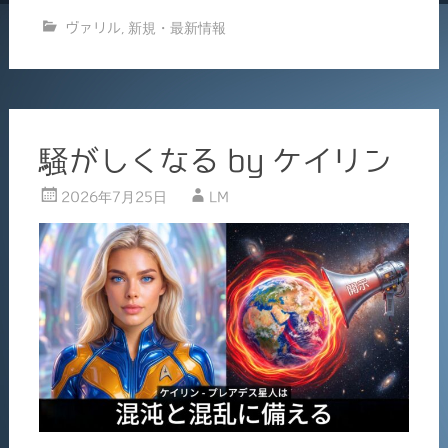
c
ai
有
ヴァリル
,
新規・最新情報
e
l
b
o
o
騒がしくなる by ケイリン
k
2026年7月25日
LM