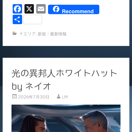
込
F
X
E
み
Recommend
中…
a
m
共
c
ai
有
ナエリア
,
新規・最新情報
e
l
b
o
o
光の異邦人ホワイトハット
k
by ネイオ
2026年7月30日
LM