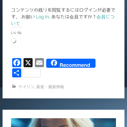
コンテンツの残りを閲覧するにはログインが必要で
す。 お願い
Log In
. あなたは会員ですか ?
会員につ
いて
いいね:
読
み
込
F
X
E
み
Recommend
中…
a
m
共
c
ai
有
ケイリン
,
新規・最新情報
e
l
b
o
o
k