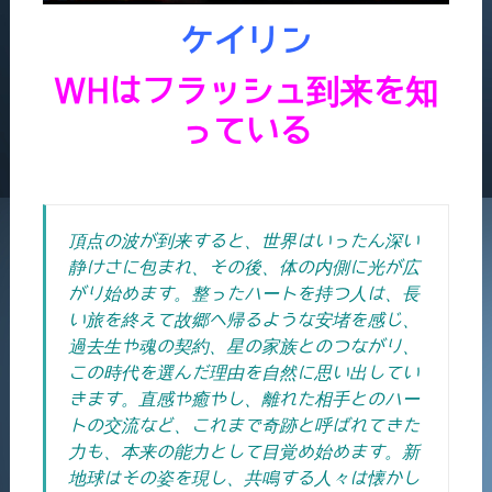
ケイリン
WHはフラッシュ到来を知
っている
頂点の波が到来すると、世界はいったん深い
静けさに包まれ、その後、体の内側に光が広
がり始めます。整ったハートを持つ人は、長
い旅を終えて故郷へ帰るような安堵を感じ、
過去生や魂の契約、星の家族とのつながり、
この時代を選んだ理由を自然に思い出してい
きます。直感や癒やし、離れた相手とのハー
トの交流など、これまで奇跡と呼ばれてきた
力も、本来の能力として目覚め始めます。新
地球はその姿を現し、共鳴する人々は懐かし