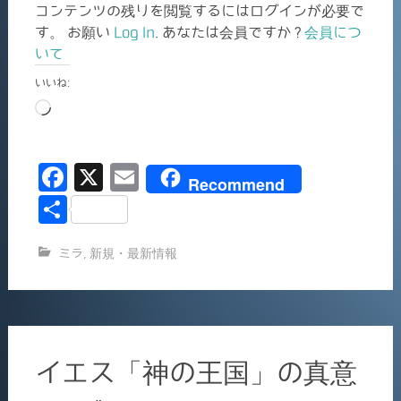
コンテンツの残りを閲覧するにはログインが必要で
す。 お願い
Log In
. あなたは会員ですか ?
会員につ
いて
いいね:
読
み
込
F
X
E
み
Recommend
中…
a
m
共
c
ai
有
ミラ
,
新規・最新情報
e
l
b
o
o
イエス「神の王国」の真意
k