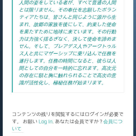
人間の姿をしている者が、すべて普通の人間
とは限りません。
その奉仕を志願したボラン
ティアたちは、皆さんと同じように源から生
まれ、故郷の家族を後にして、約束した使命
を果たすために地球に来ています。その行動
力は力強く揺るぎなく、決して使命を諦めま
せん。そして、プレアデス人やアークトゥル
ス人と共にマザーシップに乗り込んで任務を
遂行します。
任務の時間になると、彼らは人
間としての自分を一時的に忘れます。高次元
の存在に額と胸に触れられることで高次の意
識が活性化し、極秘任務が始まります。
コンテンツの残りを閲覧するにはログインが必要で
す。 お願い
Log In
. あなたは会員ですか ?
会員につ
いて