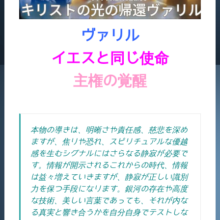
ヴァリル
イエスと同じ使命
主権の覚醒
本物の導きは、明晰さや責任感、慈悲を深め
ますが、焦りや恐れ、スピリチュアルな優越
感を生むシグナルにはさらなる静寂が必要で
す。情報が開示されるこれからの時代、情報
は益々増えていきますが、静寂が正しい識別
力を保つ手段になります。銀河の存在や高度
な技術、美しい言葉であっても、それが内な
る真実と響き合うかを自分自身でテストしな