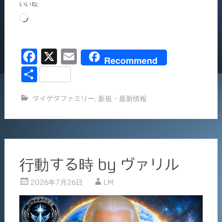
いいね:
読
み
込
F
X
E
み
Recommend
中…
a
m
共
c
ai
有
タイゲタファミリー
,
新規・最新情報
e
l
b
o
o
行動する時 by ヴァリル
k
2026年7月26日
LM