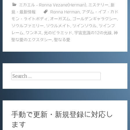
有
ミカエル - Ronna Vezane(Herman)
,
ミステリー
,
新
e
l
規・最新情報
Ronna Herman
,
アダム・イブ・カド
b
モン・ライトボディ
,
オーガズム
,
ゴールデンギャラクシー
,
o
ソウルファミリー
,
ソウルメイト
,
ツインソウル
,
ツインフ
レーム
,
ワンネス
,
光のピラミッド
,
宇宙意識の12の光線
,
神
o
聖な愛のエクスタシー
,
聖なる愛
k
Search
for:
手動で更新・新規登録に対応し
ます