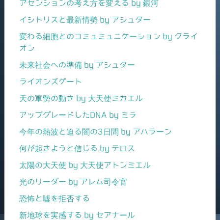
アセンションの考え方を変える by 銀河
イシドリスと最新情勢 by アシュター
変わる細胞とのコミュミュニケーション by クライ
オン
未来社会への準備 by アシュター
ライオンズゲート
天の軍勢の動き by 大天使ミカエル
アップグレードしたDNA by ミラ
今年の熱波と迫る闇の3日間 by アハラーン
何が起きようと信じる by テロス
太陽の大天使 by 大天使アトンミエル
光のリーダー by アレム司令官
恐怖と嘘を拒否する
新地球を実感する by セアナール