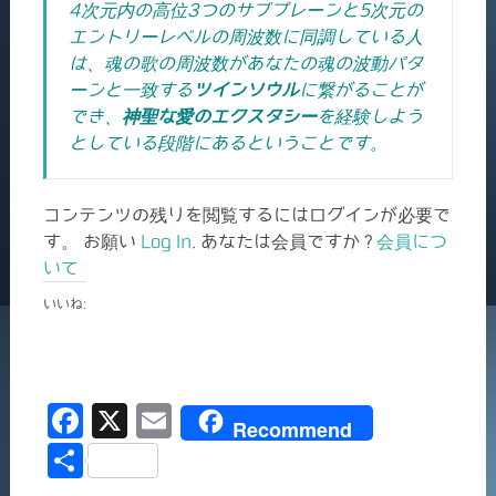
4次元内の高位3つのサブプレーンと5次元の
エントリーレベルの周波数に同調している人
は、魂の歌の周波数があなたの魂の波動パタ
ーンと一致する
ツインソウル
に繋がることが
でき、
神聖な愛のエクスタシー
を経験しよう
としている段階にあるということです。
コンテンツの残りを閲覧するにはログインが必要で
す。 お願い
Log In
. あなたは会員ですか ?
会員につ
いて
いいね:
F
X
E
Recommend
a
m
共
c
ai