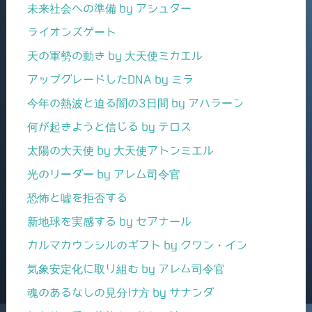
未来社会への準備 by アシュター
ライオンズゲート
天の軍勢の動き by 大天使ミカエル
アップグレードしたDNA by ミラ
今年の熱波と迫る闇の3日間 by アハラーン
何が起きようと信じる by テロス
太陽の大天使 by 大天使アトンミエル
光のリーダー by アレム司令官
恐怖と嘘を拒否する
新地球を実感する by セアナール
カルマカウンシルのギフト by クワン・イン
気象安定化に取り組む by アレム司令官
魂のあるなしの見分け方 by サナンダ