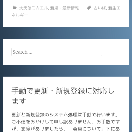
c
ai
有
大天使ミカエル
,
新規・最新情報
古い縁
,
新生エ
e
l
ネルギー
b
o
o
k
Search
for:
手動で更新・新規登録に対応し
ます
更新と新規登録のシステム処理は手動で行います。
ご不便をおかけして申し訳ありません。お手数です
が、支障がありましたら、「会員について」下にあ