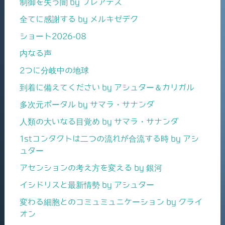
制御を失う闇 by プレアデス
全てに感謝する by メルキゼデク
ショート2026-08
内なる声
2つに分岐中の地球
到着に備えてください by アシュター＆カリガル
多次元ポータル by サマラ・サナンダ
人類の大いなる目覚め by サマラ・サナンダ
1stコンタクトは二つの流れが合流する時 by アシ
ュター
アセンションの考え方を変える by 銀河
イシドリスと最新情勢 by アシュター
変わる細胞とのコミュミュニケーション by クライ
オン