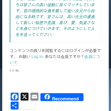
ちは皆さんの高い波動に良くマッチしていま
す。昔の感情的な傷を癒して低い次元から自
由になる時です。皆さんは、高い次元の通過
して新しい知恵や意識、喜び、愛、気楽さな
どを身につけていきます。そのようにして人
生を送ってください。
コンテンツの残りを閲覧するにはログインが必要で
す。 お願い
Log In
. あなたは会員ですか ?
会員につ
いて
いいね:
F
X
E
Recommend
a
m
共