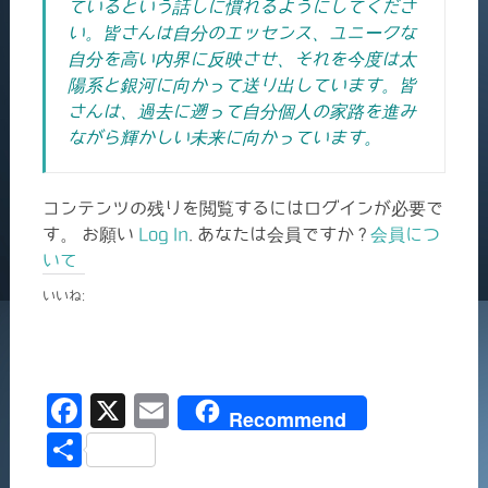
ているという話しに慣れるようにしてくださ
い。皆さんは自分のエッセンス、ユニークな
自分を高い内界に反映させ、それを今度は太
陽系と銀河に向かって送り出しています。皆
さんは、過去に遡って自分個人の家路を進み
ながら輝かしい未来に向かっています。
コンテンツの残りを閲覧するにはログインが必要で
す。 お願い
Log In
. あなたは会員ですか ?
会員につ
いて
いいね:
F
X
E
Recommend
a
m
共
c
ai
有