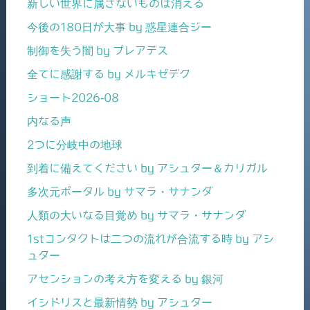
新しい世界に属さないものは消える
今後の180日が大事 by 惑星連合ジー
制御を失う闇 by プレアデス
全てに感謝する by メルキゼデク
ショート2026-08
内なる声
2つに分岐中の地球
到着に備えてください by アシュター＆カリガル
多次元ポータル by サマラ・サナンダ
人類の大いなる目覚め by サマラ・サナンダ
1stコンタクトは二つの流れが合流する時 by アシ
ュター
アセンションの考え方を変える by 銀河
イシドリスと最新情勢 by アシュター