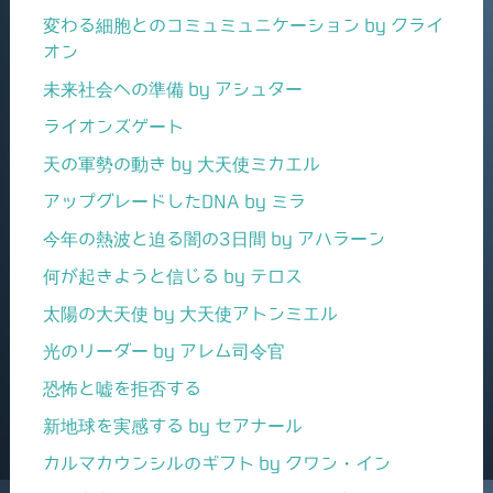
変わる細胞とのコミュミュニケーション by クライ
オン
未来社会への準備 by アシュター
ライオンズゲート
天の軍勢の動き by 大天使ミカエル
アップグレードしたDNA by ミラ
今年の熱波と迫る闇の3日間 by アハラーン
何が起きようと信じる by テロス
太陽の大天使 by 大天使アトンミエル
光のリーダー by アレム司令官
恐怖と嘘を拒否する
新地球を実感する by セアナール
カルマカウンシルのギフト by クワン・イン