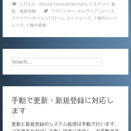
ミカエル - Ronna Vezane(Herman)
,
ミステリー
,
新
e
l
規・最新情報
ブラバツキー
,
メルヴィアンレース
,
b
ライトワーカーシンドローム
,
ルートレース
,
７種のルート
o
レース
,
７種の亜種
o
k
Search
for:
手動で更新・新規登録に対応し
ます
更新と新規登録のシステム処理は手動で行います。