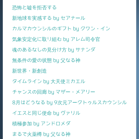
恐怖と嘘を拒否する
新地球を実感する by セアナール
カルマカウンシルのギフト by クワン・イン
気象安定化に取り組む by アレム司令官
魂のあるなしの見分け方 by サナンダ
無条件の愛の状態 by 父なる神
新世界・新創造
タイムライン by 大天使ミカエル
チャンスの回廊 by マザー・メアリー
8月はどうなる by 9次元アークトゥルスカウンシル
イエスと同じ使命 by ヴァリル
積極参加 by アンドロメダ
まるで火薬樽 by 父なる神