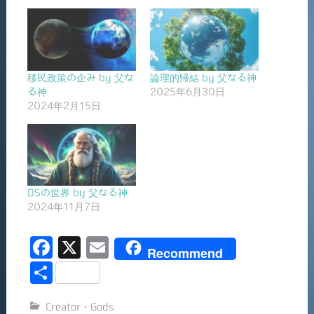
移民政策の企み by 父な
論理的帰結 by 父なる神
る神
2025年6月30日
2024年2月15日
DSの世界 by 父なる神
2024年11月7日
F
X
E
Recommend
a
m
共
c
ai
有
Creator・Gods