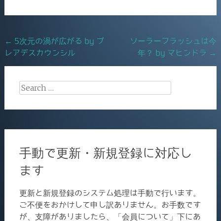
e
l
b
o
Post
←
5次元の渦が広がる by プ
ソーラーフラッシュは今
o
レアデスカウンシル
年？ by マヒンドラ
→
navigation
k
Search
for:
手動で更新・新規登録に対応し
ます
更新と新規登録のシステム処理は手動で行います。
ご不便をおかけして申し訳ありません。お手数です
が、支障がありましたら、「会員について」下にあ