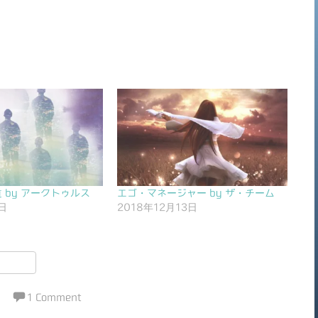
 by アークトゥルス
エゴ・マネージャー by ザ・チーム
日
2018年12月13日
共
有
1 Comment