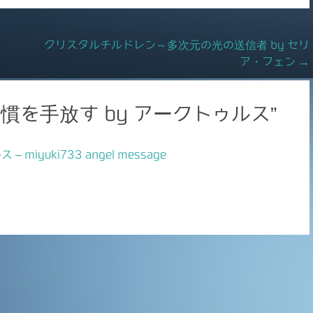
クリスタルチルドレン～多次元の光の送信者 by セリ
ア・フェン
→
慣を手放す by アークトゥルス
”
iyuki733 angel message