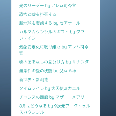
光のリーダー by アレム司令官
恐怖と嘘を拒否する
新地球を実感する by セアナール
カルマカウンシルのギフト by クワ
ン・イン
気象安定化に取り組む by アレム司令
官
魂のあるなしの見分け方 by サナンダ
無条件の愛の状態 by 父なる神
新世界・新創造
タイムライン by 大天使ミカエル
チャンスの回廊 by マザー・メアリー
8月はどうなる by 9次元アークトゥル
スカウンシル