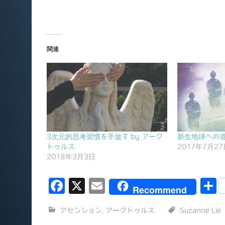
関連
3次元的思考習慣を手放す by アーク
新生地球への道
トゥルス
2017年7月27
2018年3月3日
F
X
E
Recommend
a
m
アセンション
,
アークトゥルス
Suzanne Lie
c
ai