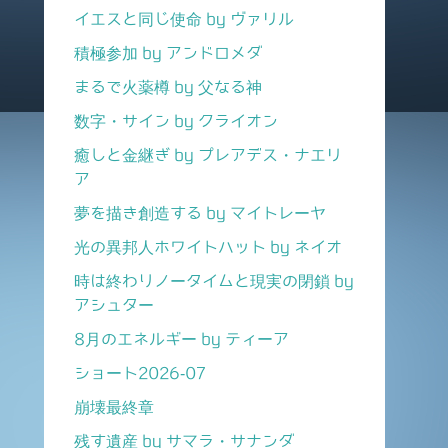
イエスと同じ使命 by ヴァリル
積極参加 by アンドロメダ
まるで火薬樽 by 父なる神
数字・サイン by クライオン
癒しと金継ぎ by プレアデス・ナエリ
ア
夢を描き創造する by マイトレーヤ
光の異邦人ホワイトハット by ネイオ
時は終わりノータイムと現実の閉鎖 by
アシュター
8月のエネルギー by ティーア
ショート2026-07
崩壊最終章
残す遺産 by サマラ・サナンダ