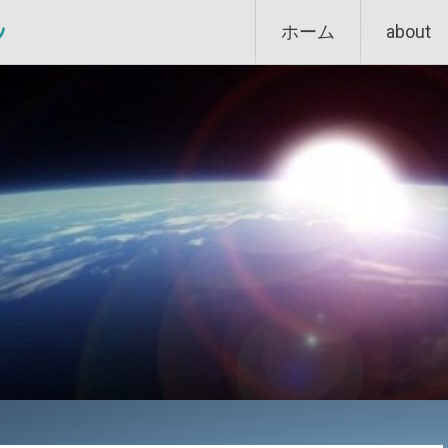
Skip
ン
ホーム
about
to
content