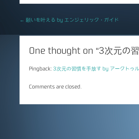
e
l
b
Post
←
願いを叶える by エンジェリック・ガイド
o
navigation
o
k
One thought on “
3次元の習
Pingback:
3次元の習慣を手放す by アークトゥルス – m
Comments are closed.