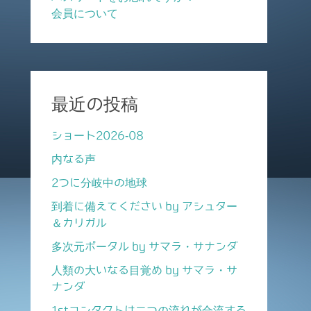
会員について
最近の投稿
ショート2026-08
内なる声
2つに分岐中の地球
到着に備えてください by アシュター
＆カリガル
多次元ポータル by サマラ・サナンダ
人類の大いなる目覚め by サマラ・サ
ナンダ
1stコンタクトは二つの流れが合流する