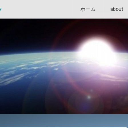
Skip
ン
ホーム
about
to
content