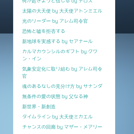
何が起きようと信じる by テロス
太陽の大天使 by 大天使アトンミエル
光のリーダー by アレム司令官
恐怖と嘘を拒否する
新地球を実感する by セアナール
カルマカウンシルのギフト by クワ
ン・イン
気象安定化に取り組む by アレム司令
官
魂のあるなしの見分け方 by サナンダ
無条件の愛の状態 by 父なる神
新世界・新創造
タイムライン by 大天使ミカエル
チャンスの回廊 by マザー・メアリー