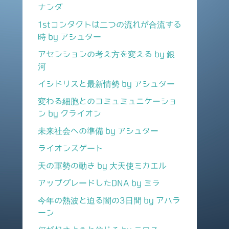
ナンダ
1stコンタクトは二つの流れが合流する
時 by アシュター
アセンションの考え方を変える by 銀
河
イシドリスと最新情勢 by アシュター
変わる細胞とのコミュミュニケーショ
ン by クライオン
未来社会への準備 by アシュター
ライオンズゲート
天の軍勢の動き by 大天使ミカエル
アップグレードしたDNA by ミラ
今年の熱波と迫る闇の3日間 by アハラ
ーン