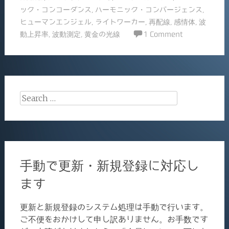
b
ック・コンコーダンス
,
ハーモニック・コンバージェンス
,
o
ヒューマンエンジェル
,
ライトワーカー
,
再配線
,
感情体
,
波
動上昇率
,
波動測定
,
黄金の光線
1 Comment
o
k
Search
for:
手動で更新・新規登録に対応し
ます
更新と新規登録のシステム処理は手動で行います。
ご不便をおかけして申し訳ありません。お手数です