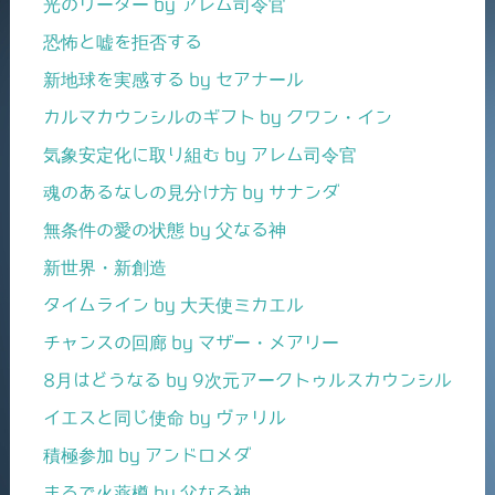
光のリーダー by アレム司令官
恐怖と嘘を拒否する
新地球を実感する by セアナール
カルマカウンシルのギフト by クワン・イン
気象安定化に取り組む by アレム司令官
魂のあるなしの見分け方 by サナンダ
無条件の愛の状態 by 父なる神
新世界・新創造
タイムライン by 大天使ミカエル
チャンスの回廊 by マザー・メアリー
8月はどうなる by 9次元アークトゥルスカウンシル
イエスと同じ使命 by ヴァリル
積極参加 by アンドロメダ
まるで火薬樽 by 父なる神